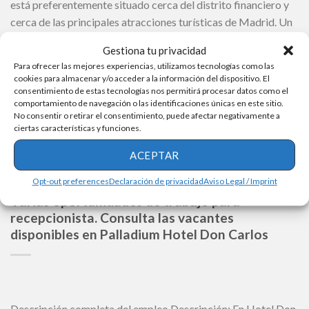
está preferentemente situado cerca del distrito financiero y
cerca de las principales atracciones turísticas de Madrid. Un
hito histórico que redefine la elegancia, la sofisticación y el
Gestiona tu privacidad
lujo urbano, localizado en Centro Canalejas Madrid. Marriott
Para ofrecer las mejores experiencias, utilizamos tecnologías como las
International anuncia una nueva oportunidad […]
cookies para almacenar y/o acceder a la información del dispositivo. El
consentimiento de estas tecnologías nos permitirá procesar datos como el
comportamiento de navegación o las identificaciones únicas en este sitio.
SIGUE LEYENDO
No consentir o retirar el consentimiento, puede afectar negativamente a
ciertas características y funciones.
ACEPTAR
Opt-out preferences
Declaración de privacidad
Aviso Legal / Imprint
OFERTAS DE EMPLEO
Varias oportunidades de trabajo para
recepcionista. Consulta las vacantes
disponibles en Palladium Hotel Don Carlos
Descripción completa del empleo Descripción: En Hotel Don