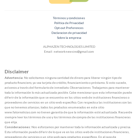
Términos y condiciones
Política de Privacidad
Opt-out Preferences
Declaracion de privacidad
Sobre la empresa
ALPHAZEN TECHNOLOGIES LIMITED
Email:
networknewsinc@gmail.com
Disclaimer
Advertencia:
No solicitamos ninguna cantidad de dinero para liberar ningún tipo de
producto financiero, ya sea tarjeta de crédito, financiamiento o préstamo. Si esto sucede,
avísenos a través del formulario de inmediato. Observaciones: Trabajamos para mantener
toda la información lo más actualizada posible. Cabe mencionar que esta información puede
diferir de la información que se encuentra en los sitios web de instituciones financieras o
proveedores de servicios en un sitio web específico. Con respecto a las instituciones con las
que no tenemos alianzas, todos los productos enumerados en este sitio
www.fatornoticias.com no tienen garantía de que la información esté actualizada. Recuerde
siempre leer los términos de uso y los términos de compra de las instituciones financieras
que elija.
Consideraciones:
Nos esforzamos por mantener toda la información actualizada y precisa.
Esta información puede diferir de lo que ve en los sitios web de instituciones financieras,
proveedores de servicios o un sitio web para productos específicos. En el caso de