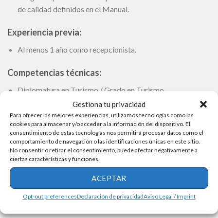
de calidad definidos en el Manual.
Experiencia previa:
Al menos 1 año como recepcionista.
Competencias técnicas:
Diplomatura en Turismo / Grado en Turismo
Gestiona tu privacidad
Informática a nível Medio/Avanzado.
Para ofrecer las mejores experiencias, utilizamos tecnologías como las
cookies para almacenar y/o acceder a la información del dispositivo. El
Idiomas:
consentimiento de estas tecnologías nos permitirá procesar datos como el
comportamiento de navegación o las identificaciones únicas en este sitio.
Supermercado Lidl vuelve a ser una oportunidad
No consentir o retirar el consentimiento, puede afectar negativamente a
laboral para cajera, conoce más
ciertas características y funciones.
Vea cómo solicitar fácilmente una oportunidad
ACEPTAR
laboral en el área de limpieza que le ofrece el Grupo
Opt-out preferences
Declaración de privacidad
Aviso Legal / Imprint
EULEN