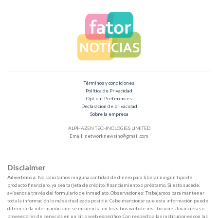
Términos y condiciones
Política de Privacidad
Opt-out Preferences
Declaracion de privacidad
Sobre la empresa
ALPHAZEN TECHNOLOGIES LIMITED
Email:
networknewsinc@gmail.com
Disclaimer
Advertencia:
No solicitamos ninguna cantidad de dinero para liberar ningún tipo de
producto financiero, ya sea tarjeta de crédito, financiamiento o préstamo. Si esto sucede,
avísenos a través del formulario de inmediato. Observaciones: Trabajamos para mantener
toda la información lo más actualizada posible. Cabe mencionar que esta información puede
diferir de la información que se encuentra en los sitios web de instituciones financieras o
proveedores de servicios en un sitio web específico. Con respecto a las instituciones con las