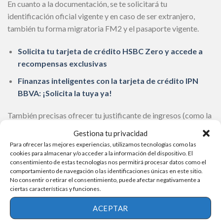
En cuanto a la documentación, se te solicitará tu
identificación oficial vigente y en caso de ser extranjero,
también tu forma migratoria FM2 y el pasaporte vigente.
Solicita tu tarjeta de crédito HSBC Zero y accede a
recompensas exclusivas
Finanzas inteligentes con la tarjeta de crédito IPN
BBVA: ¡Solicita la tuya ya!
También precisas ofrecer tu justificante de ingresos (como la
tarjeta de crédito de otro banco o tus últimos dos recibos de
Gestiona tu privacidad
nómina) y un justificante de domicilio, para lo cual servirá la
Para ofrecer las mejores experiencias, utilizamos tecnologías como las
credencial de elector si tiene la dirección actualizada o en su
cookies para almacenar y/o acceder a la información del dispositivo. El
consentimiento de estas tecnologías nos permitirá procesar datos como el
defecto, recibo de luz, o predial mientras no tengan más de 2
comportamiento de navegación o las identificaciones únicas en este sitio.
meses de antigüedad.
No consentir o retirar el consentimiento, puede afectar negativamente a
ciertas características y funciones.
Anuncio
ACEPTAR
¿Cómo solicitar la tarjeta de crédito HSBC AIR?