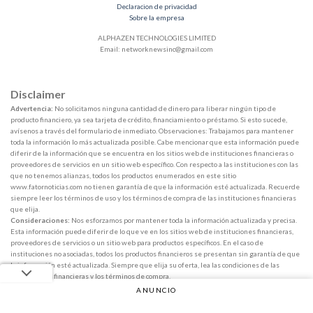
Declaracion de privacidad
Sobre la empresa
ALPHAZEN TECHNOLOGIES LIMITED
Email:
networknewsinc@gmail.com
Disclaimer
Advertencia:
No solicitamos ninguna cantidad de dinero para liberar ningún tipo de
producto financiero, ya sea tarjeta de crédito, financiamiento o préstamo. Si esto sucede,
avísenos a través del formulario de inmediato. Observaciones: Trabajamos para mantener
toda la información lo más actualizada posible. Cabe mencionar que esta información puede
diferir de la información que se encuentra en los sitios web de instituciones financieras o
proveedores de servicios en un sitio web específico. Con respecto a las instituciones con las
que no tenemos alianzas, todos los productos enumerados en este sitio
www.fatornoticias.com no tienen garantía de que la información esté actualizada. Recuerde
siempre leer los términos de uso y los términos de compra de las instituciones financieras
que elija.
Consideraciones:
Nos esforzamos por mantener toda la información actualizada y precisa.
Esta información puede diferir de lo que ve en los sitios web de instituciones financieras,
proveedores de servicios o un sitio web para productos específicos. En el caso de
instituciones no asociadas, todos los productos financieros se presentan sin garantía de que
la información esté actualizada. Siempre que elija su oferta, lea las condiciones de las
instituciones financieras y los términos de compra.
ANUNCIO