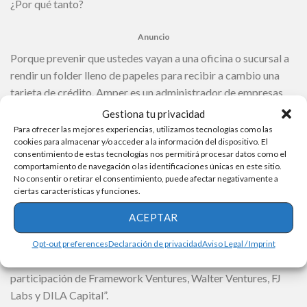
¿Por qué tanto?
Anuncio
Porque prevenir que ustedes vayan a una oficina o sucursal a
rendir un folder lleno de papeles para recibir a cambio una
tarjeta de crédito. Amper es un administrador de empresas
por el ITAM que a lo largo de su estado de salud actual se
Gestiona tu privacidad
enfocó en conseguir capital para su negocio. Hace apenas
Para ofrecer las mejores experiencias, utilizamos tecnologías como las
cookies para almacenar y/o acceder a la información del dispositivo. El
siete meses avisaba que ya había conseguido 25 millones de
consentimiento de estas tecnologías nos permitirá procesar datos como el
dólares.
comportamiento de navegación o las identificaciones únicas en este sitio.
No consentir o retirar el consentimiento, puede afectar negativamente a
ciertas características y funciones.
“Incode Technologies, a continuación generación en
plataformas de comprobación de identidad más robustas
ACEPTAR
para empresas en el mundo, dirigida por el mexicano Ricardo
Amper, anunció hoy una ronda de financiación de 25 millones
Opt-out preferences
Declaración de privacidad
Aviso Legal / Imprint
de dólares serie A, liderada por DN Capital y 3L Capital con la
participación de Framework Ventures, Walter Ventures, FJ
Labs y DILA Capital”.