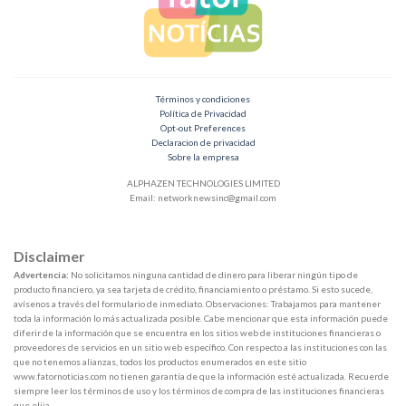
Términos y condiciones
Política de Privacidad
Opt-out Preferences
Declaracion de privacidad
Sobre la empresa
ALPHAZEN TECHNOLOGIES LIMITED
Email:
networknewsinc@gmail.com
Disclaimer
Advertencia:
No solicitamos ninguna cantidad de dinero para liberar ningún tipo de
producto financiero, ya sea tarjeta de crédito, financiamiento o préstamo. Si esto sucede,
avísenos a través del formulario de inmediato. Observaciones: Trabajamos para mantener
toda la información lo más actualizada posible. Cabe mencionar que esta información puede
diferir de la información que se encuentra en los sitios web de instituciones financieras o
proveedores de servicios en un sitio web específico. Con respecto a las instituciones con las
que no tenemos alianzas, todos los productos enumerados en este sitio
www.fatornoticias.com no tienen garantía de que la información esté actualizada. Recuerde
siempre leer los términos de uso y los términos de compra de las instituciones financieras
que elija.