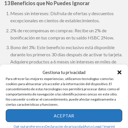
13 Beneficios que No Puedes Ignorar
Meses sin intereses: Disfruta de ofertas y descuentos
excepcionales en cientos de establecimientos.
2% de recompensas en compras: Recibe un 2% de
bonificación en tus compras en tu saldo HSBC 2Now.
Bono del 3%: Este beneficio exclusivo está disponible
durante los primeros 30 días después de activar tu tarjeta.
Adquiere productos a 6 meses sin intereses en miles de
minoristas asociados al banco.
Gestiona tu privacidad
Oportunidad de tener más productos: Obtén hasta 5
Para ofrecer las mejores experiencias, utilizamos tecnologías como las
cookies para almacenar y/o acceder a la información del dispositivo. El
productos adicionales sin cargos anuales al adquirir este
consentimiento de estas tecnologías nos permitirá procesar datos como el
producto.
comportamiento de navegación o las identificaciones únicas en este sitio.
No consentir o retirar el consentimiento, puede afectar negativamente a
Carácter digital: Crea una versión digital de tu
ciertas características y funciones.
instrumento crediticio para hacer compras en línea con
ACEPTAR
mayor seguridad.
Aplicación HSBC y Banca en Línea: Accede a una
Opt-out preferences
Declaración de privacidad
Aviso Legal / Imprint