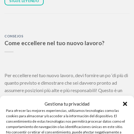
SIGUE LEYENDO
CONSEJOS
Come eccellere nel tuo nuovo lavoro?
Per eccellere nel tuo nuovo lavoro, devi fornire un po ‘di più di
quanto previsto e dimostrare che sei davvero pronto ad
assumere posizioni più alte e più responsabili! Questo è un
punto davvero importante, ed è fondamentale capire quali
Gestiona tu privacidad
sono i trucchi più appropriati per riuscire ad attirare
Para ofrecer las mejores experiencias, utilizamos tecnologías como las
l’attenzione dei propri superiori senza apparire […]
cookies para almacenar y/o acceder a la información del dispositivo. El
consentimiento de estas tecnologías nos permitirá procesar datos como el
SIGUE LEYENDO
comportamiento de navegación o las identificaciones únicas en este sitio.
No consentir o retirar el consentimiento, puede afectar negativamente a