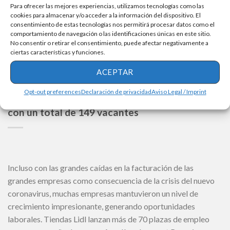
MediaMarkt anuncia 147 vacantes para […]
Para ofrecer las mejores experiencias, utilizamos tecnologías como las
cookies para almacenar y/o acceder a la información del dispositivo. El
consentimiento de estas tecnologías nos permitirá procesar datos como el
SIGUE LEYENDO
comportamiento de navegación o las identificaciones únicas en este sitio.
No consentir o retirar el consentimiento, puede afectar negativamente a
ciertas características y funciones.
ACEPTAR
OFERTAS DE EMPLEO
Opt-out preferences
Declaración de privacidad
Aviso Legal / Imprint
Adidas lanza nueva convocatoria de empleo
con un total de 149 vacantes
Incluso con las grandes caídas en la facturación de las
grandes empresas como consecuencia de la crisis del nuevo
coronavirus, muchas empresas mantuvieron un nivel de
crecimiento impresionante, generando oportunidades
laborales. Tiendas Lidl lanzan más de 70 plazas de empleo