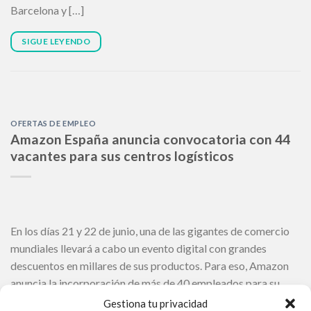
Barcelona y […]
SIGUE LEYENDO
OFERTAS DE EMPLEO
Amazon España anuncia convocatoria con 44
vacantes para sus centros logísticos
En los días 21 y 22 de junio, una de las gigantes de comercio
mundiales llevará a cabo un evento digital con grandes
descuentos en millares de sus productos. Para eso, Amazon
anuncia la incorporación de más de 40 empleados para su
campaña de verano. Cadena de tiendas de electrónicos
Gestiona tu privacidad