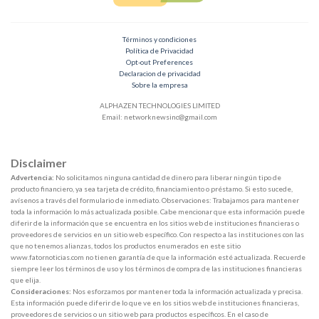
Términos y condiciones
Política de Privacidad
Opt-out Preferences
Declaracion de privacidad
Sobre la empresa
ALPHAZEN TECHNOLOGIES LIMITED
Email:
networknewsinc@gmail.com
Disclaimer
Advertencia:
No solicitamos ninguna cantidad de dinero para liberar ningún tipo de
producto financiero, ya sea tarjeta de crédito, financiamiento o préstamo. Si esto sucede,
avísenos a través del formulario de inmediato. Observaciones: Trabajamos para mantener
toda la información lo más actualizada posible. Cabe mencionar que esta información puede
diferir de la información que se encuentra en los sitios web de instituciones financieras o
proveedores de servicios en un sitio web específico. Con respecto a las instituciones con las
que no tenemos alianzas, todos los productos enumerados en este sitio
www.fatornoticias.com no tienen garantía de que la información esté actualizada. Recuerde
siempre leer los términos de uso y los términos de compra de las instituciones financieras
que elija.
Consideraciones:
Nos esforzamos por mantener toda la información actualizada y precisa.
Esta información puede diferir de lo que ve en los sitios web de instituciones financieras,
proveedores de servicios o un sitio web para productos específicos. En el caso de