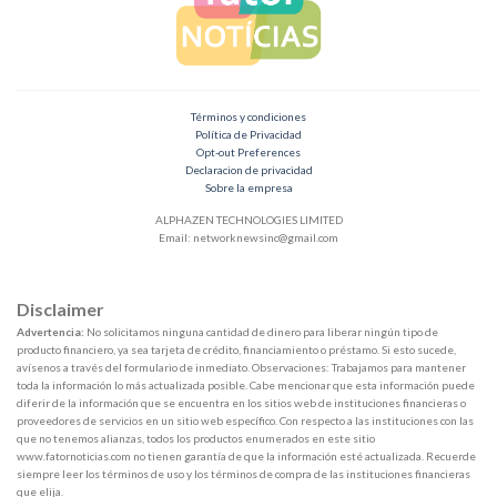
Términos y condiciones
Política de Privacidad
Opt-out Preferences
Declaracion de privacidad
Sobre la empresa
ALPHAZEN TECHNOLOGIES LIMITED
Email:
networknewsinc@gmail.com
Disclaimer
Advertencia:
No solicitamos ninguna cantidad de dinero para liberar ningún tipo de
producto financiero, ya sea tarjeta de crédito, financiamiento o préstamo. Si esto sucede,
avísenos a través del formulario de inmediato. Observaciones: Trabajamos para mantener
toda la información lo más actualizada posible. Cabe mencionar que esta información puede
diferir de la información que se encuentra en los sitios web de instituciones financieras o
proveedores de servicios en un sitio web específico. Con respecto a las instituciones con las
que no tenemos alianzas, todos los productos enumerados en este sitio
www.fatornoticias.com no tienen garantía de que la información esté actualizada. Recuerde
siempre leer los términos de uso y los términos de compra de las instituciones financieras
que elija.