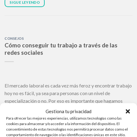
SIGUE LEYENDO
CONSEJOS
Cómo conseguir tu trabajo a través de las
redes sociales
El mercado laboral es cada vez más feroz y encontrar trabajo
hoy no es fácil, ya sea para personas con un nivel de
especialización o no. Por eso es importante que hagamos
todo lo que esté a nuestro alcance para aumentar nuestras
Gestiona tu privacidad
posibilidades de conseguir un trabajo. Descubra aquí cómo
Para ofrecer las mejores experiencias, utilizamos tecnologías como las
las redes sociales pueden ayudar […]
cookies para almacenar y/o acceder a la información del dispositivo. El
consentimiento de estas tecnologías nos permitirá procesar datos como el
comportamiento de navegación o las identificaciones únicas en este sitio.