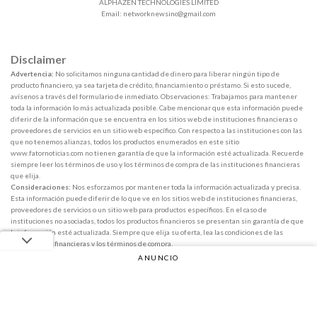
ALPHAZEN TECHNOLOGIES LIMITED
Email:
networknewsinc@gmail.com
Disclaimer
Advertencia:
No solicitamos ninguna cantidad de dinero para liberar ningún tipo de
producto financiero, ya sea tarjeta de crédito, financiamiento o préstamo. Si esto sucede,
avísenos a través del formulario de inmediato. Observaciones: Trabajamos para mantener
toda la información lo más actualizada posible. Cabe mencionar que esta información puede
diferir de la información que se encuentra en los sitios web de instituciones financieras o
proveedores de servicios en un sitio web específico. Con respecto a las instituciones con las
que no tenemos alianzas, todos los productos enumerados en este sitio
www.fatornoticias.com no tienen garantía de que la información esté actualizada. Recuerde
siempre leer los términos de uso y los términos de compra de las instituciones financieras
que elija.
Consideraciones:
Nos esforzamos por mantener toda la información actualizada y precisa.
Esta información puede diferir de lo que ve en los sitios web de instituciones financieras,
proveedores de servicios o un sitio web para productos específicos. En el caso de
instituciones no asociadas, todos los productos financieros se presentan sin garantía de que
la información esté actualizada. Siempre que elija su oferta, lea las condiciones de las
instituciones financieras y los términos de compra.
ANUNCIO
Copyright 2026 ©
Fator Notícias