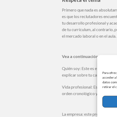
Primero que nada es absolutame
es que los reclutadores encuent
tu desarrollo profesional y aca
de tu currículum, al contrario,
el mercado laboral o en el aul
Vea a continuación los temas
Quién soy: Este es el más común
Para ofrec
explicar sobre tu carrera profe
acceder a 
datos como
Vida profesional: Esta asignatu
retirar el
orden cronológico y resaltar lo
La empresa: este problema tambi