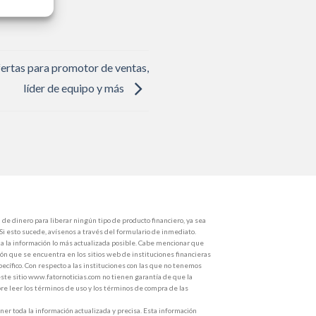
la vacante.
fertas para promotor de ventas,
líder de equipo y más
de dinero para liberar ningún tipo de producto financiero, ya sea
 Si esto sucede, avísenos a través del formulario de inmediato.
 la información lo más actualizada posible. Cabe mencionar que
ón que se encuentra en los sitios web de instituciones financieras
ecífico. Con respecto a las instituciones con las que no tenemos
ste sitio www.fatornoticias.com no tienen garantía de que la
e leer los términos de uso y los términos de compra de las
r toda la información actualizada y precisa. Esta información