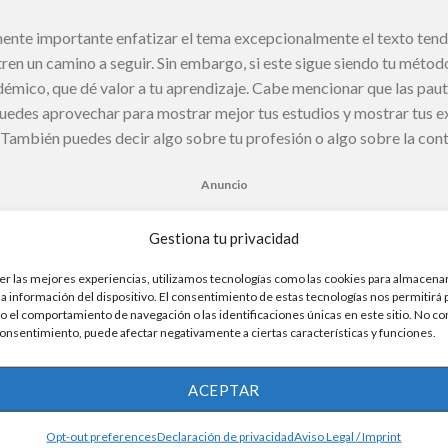
nte importante enfatizar el tema excepcionalmente el texto tend
ren un camino a seguir. Sin embargo, si este sigue siendo tu método
démico, que dé valor a tu aprendizaje. Cabe mencionar que las pau
 puedes aprovechar para mostrar mejor tus estudios y mostrar tus e
a. También puedes decir algo sobre tu profesión o algo sobre la c
Anuncio
 más habituales en las redacciones del proceso de selección:
Gestiona tu privacidad
 en las entrevistas de trabajo. Aquí puedes presentar ciertos dato
er las mejores experiencias, utilizamos tecnologías como las cookies para almacenar
sional, mostrando todos los objetivos y metas de la vida profesiona
la información del dispositivo. El consentimiento de estas tecnologías nos permitirá
 el comportamiento de navegación o las identificaciones únicas en este sitio. No co
ra se presenta para que destaques tu carrera en el mercado labora
 consentimiento, puede afectar negativamente a ciertas características y funciones.
s aspectos altos en su área de práctica.
ACEPTAR
Anuncio
én puede surgir con la pregunta de por qué solicitó la vacante o 
Opt-out preferences
Declaración de privacidad
Aviso Legal / Imprint