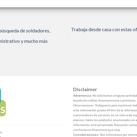
nalizar si el candidato conoce la empresa y se encuentra dentro de 
Trabaja desde casa con estas o
úsqueda de soldadores,
nistrativo y mucho más
Disclaimer
Advertencia:
No solicitamos ninguna cantidad 
tarjeta de crédito, financiamiento o préstamo.
Observaciones: Trabajamos para mantener toda
esta información puede diferir de la informaci
o proveedores de servicios en un sitio web esp
alianzas, todos los productos enumerados en e
información esté actualizada. Recuerde siempr
instituciones financieras que elija.
es
Consideraciones:
Nos esforzamos por mantene
d