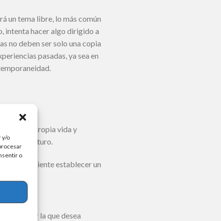
rá un tema libre, lo más común
, intenta hacer algo dirigido a
tas no deben ser solo una copia
xperiencias pasadas, ya sea en
ontemporaneidad.
s sobre tu propia vida y
 y/o
l para el futuro.
 procesar
nsentir o
l. Es conveniente establecer un
la razón por la que desea