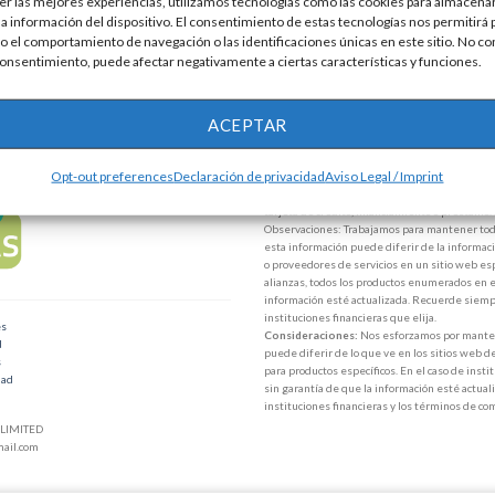
er las mejores experiencias, utilizamos tecnologías como las cookies para almacenar
la información del dispositivo. El consentimiento de estas tecnologías nos permitirá
 el comportamiento de navegación o las identificaciones únicas en este sitio. No co
 consentimiento, puede afectar negativamente a ciertas características y funciones.
ACEPTAR
Disclaimer
Opt-out preferences
Declaración de privacidad
Aviso Legal / Imprint
Advertencia:
No solicitamos ninguna cantidad 
tarjeta de crédito, financiamiento o préstamo.
Observaciones: Trabajamos para mantener toda
esta información puede diferir de la informaci
o proveedores de servicios en un sitio web esp
alianzas, todos los productos enumerados en e
información esté actualizada. Recuerde siempr
instituciones financieras que elija.
es
Consideraciones:
Nos esforzamos por mantene
d
puede diferir de lo que ve en los sitios web d
s
para productos específicos. En el caso de inst
dad
sin garantía de que la información esté actuali
instituciones financieras y los términos de co
LIMITED
ail.com