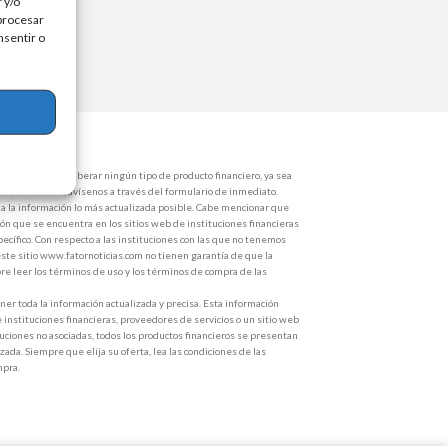
 y/o
 procesar
nsentir o
de dinero para liberar ningún tipo de producto financiero, ya sea
 Si esto sucede, avísenos a través del formulario de inmediato.
 la información lo más actualizada posible. Cabe mencionar que
ón que se encuentra en los sitios web de instituciones financieras
ecífico. Con respecto a las instituciones con las que no tenemos
ste sitio www.fatornoticias.com no tienen garantía de que la
e leer los términos de uso y los términos de compra de las
r toda la información actualizada y precisa. Esta información
e instituciones financieras, proveedores de servicios o un sitio web
ituciones no asociadas, todos los productos financieros se presentan
zada. Siempre que elija su oferta, lea las condiciones de las
mpra.