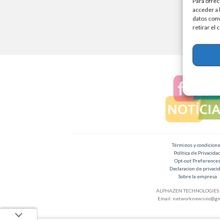
Para ofrec
acceder a 
datos como
retirar el
Términos y condicion
Política de Privacida
Opt-out Preference
Declaracion de privaci
Sobre la empresa
ALPHAZEN TECHNOLOGIES 
Email:
networknewsinc@gm