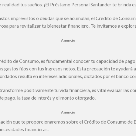
er realidad tus sueños. ¡El Préstamo Personal Santander te brinda 
gastos imprevistos o deudas que se acumulan, el Crédito de Consu
osa para revitalizar tu bienestar financiero. Te invitamos a explora
Anuncio
Crédito de Consumo, es fundamental conocer tu capacidad de pago r
us gastos fijos con tus ingresos netos. Esta precaución te ayudará a
ordados resulta en intereses adicionales, dictados por el banco con
ansforme positivamente tu vida financiera, es vital evaluar las co
de pago, la tasa de interés y el monto otorgado.
Anuncio
mación que te proporcionaremos sobre el Crédito de Consumo de B
 necesidades financieras.