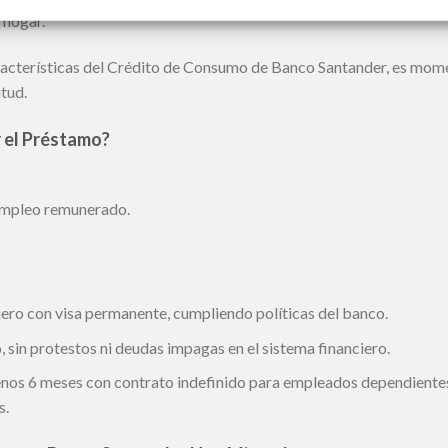
 hogar.
características del Crédito de Consumo de Banco Santander, es mom
itud.
r el Préstamo?
empleo remunerado.
jero con visa permanente, cumpliendo políticas del banco.
o, sin protestos ni deudas impagas en el sistema financiero.
enos 6 meses con contrato indefinido para empleados dependientes
s.