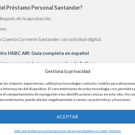
 del Préstamo Personal Santander?
 después de la aprobación.
ses.
 Cuenta Corriente Santander con solicitud digital.
rédito HSBC AIR: Guía completa en español
mismo con préstamos personales de Sofinco
Gestiona tu privacidad
inculado a tu Cuenta Corriente Santander.
er las mejores experiencias, utilizamos tecnologías como las cookies para almacenar
 adicionales para mayor protección en situaciones de desempleo o
la información del dispositivo. El consentimiento de estas tecnologías nos permitirá
 el comportamiento de navegación o las identificaciones únicas en este sitio. No co
 consentimiento, puede afectar negativamente a ciertas características y funciones.
estás considerando un préstamo para cumplir tus metas, realizar c
ACEPTAR
propuestas de líneas de crédito antes de tomar una decisión.
Opt-out preferences
Declaración de privacidad
Aviso Legal / Imprint
o Santander es una elección destacada para aquellos que buscan 