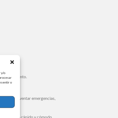
 y/o
 fallecimiento.
 procesar
nsentir o
ompras o solventar emergencias,
un préstamo rápido y cómodo,