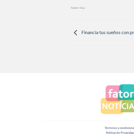
Fuente: Utua
Financia tus sueños con p
Términos y condicion
Política de Privacida