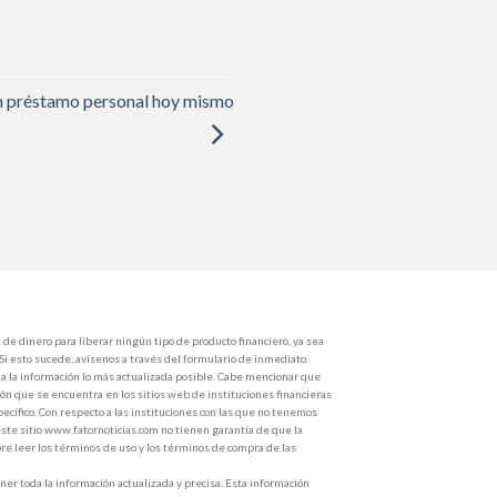
un préstamo personal hoy mismo
de dinero para liberar ningún tipo de producto financiero, ya sea
 Si esto sucede, avísenos a través del formulario de inmediato.
 la información lo más actualizada posible. Cabe mencionar que
ón que se encuentra en los sitios web de instituciones financieras
ecífico. Con respecto a las instituciones con las que no tenemos
ste sitio www.fatornoticias.com no tienen garantía de que la
e leer los términos de uso y los términos de compra de las
r toda la información actualizada y precisa. Esta información