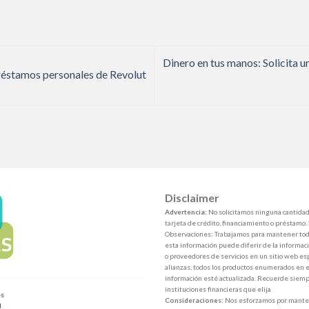
Dinero en tus manos: Solicita 
réstamos personales de Revolut
Disclaimer
Advertencia:
No solicitamos ninguna cantidad 
tarjeta de crédito, financiamiento o préstamo.
Observaciones: Trabajamos para mantener toda
esta información puede diferir de la informaci
o proveedores de servicios en un sitio web esp
alianzas, todos los productos enumerados en e
información esté actualizada. Recuerde siempr
instituciones financieras que elija.
es
Consideraciones:
Nos esforzamos por mantene
d