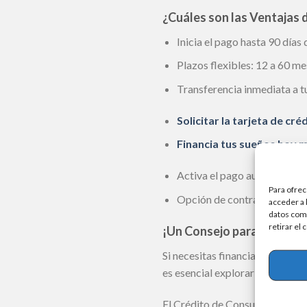
¿Cuáles son las Ventajas
Inicia el pago hasta 90 días
Plazos flexibles: 12 a 60 me
Transferencia inmediata a tu
Solicitar la tarjeta de c
Financia tus sueños hoy 
Activa el pago automático v
Para ofrec
Opción de contratar seguros
acceder a 
datos como
retirar el
¡Un Consejo para Ti!
Si necesitas financiamiento y 
es esencial explorar distintas 
El Crédito de Consumo de Banc