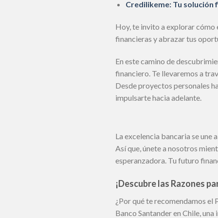
Credilikeme: Tu solución 
Hoy, te invito a explorar cómo
financieras y abrazar tus opor
En este camino de descubrimien
financiero. Te llevaremos a tra
Desde proyectos personales ha
impulsarte hacia adelante.
La excelencia bancaria se une a
Así que, únete a nosotros mien
esperanzadora. Tu futuro financ
¡Descubre las Razones par
¿Por qué te recomendamos el P
Banco Santander en Chile, una in