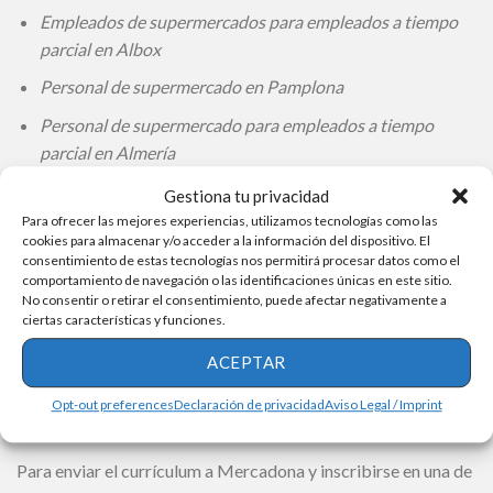
Empleados de supermercados para empleados a tiempo
parcial en Albox
Personal de supermercado en Pamplona
Personal de supermercado para empleados a tiempo
parcial en Almería
Doctor por el País Vasco y Navarra
Gestiona tu privacidad
Para ofrecer las mejores experiencias, utilizamos tecnologías como las
Personal de supermercado a tiempo parcial en Málaga
cookies para almacenar y/o acceder a la información del dispositivo. El
consentimiento de estas tecnologías nos permitirá procesar datos como el
Personal de supermercado en Torrent
comportamiento de navegación o las identificaciones únicas en este sitio.
No consentir o retirar el consentimiento, puede afectar negativamente a
Personal de supermercado en Salamanca
ciertas características y funciones.
Envíe su currículum o programe su entrevista en línea.
ACEPTAR
¡Atención! Red de productos deportivos Decathlon
Opt-out preferences
Declaración de privacidad
Aviso Legal / Imprint
contrata vendedores, contables y otros
Para enviar el currículum a Mercadona y inscribirse en una de