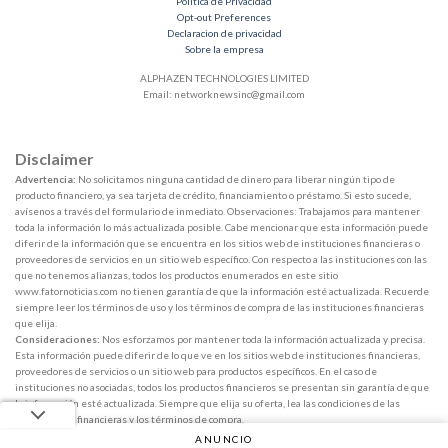
Política de Privacidad
Opt-out Preferences
Declaracion de privacidad
Sobre la empresa
ALPHAZEN TECHNOLOGIES LIMITED
Email:
networknewsinc@gmail.com
Disclaimer
Advertencia:
No solicitamos ninguna cantidad de dinero para liberar ningún tipo de
producto financiero, ya sea tarjeta de crédito, financiamiento o préstamo. Si esto sucede,
avísenos a través del formulario de inmediato. Observaciones: Trabajamos para mantener
toda la información lo más actualizada posible. Cabe mencionar que esta información puede
diferir de la información que se encuentra en los sitios web de instituciones financieras o
proveedores de servicios en un sitio web específico. Con respecto a las instituciones con las
que no tenemos alianzas, todos los productos enumerados en este sitio
www.fatornoticias.com no tienen garantía de que la información esté actualizada. Recuerde
siempre leer los términos de uso y los términos de compra de las instituciones financieras
que elija.
Consideraciones:
Nos esforzamos por mantener toda la información actualizada y precisa.
Esta información puede diferir de lo que ve en los sitios web de instituciones financieras,
proveedores de servicios o un sitio web para productos específicos. En el caso de
instituciones no asociadas, todos los productos financieros se presentan sin garantía de que
la información esté actualizada. Siempre que elija su oferta, lea las condiciones de las
instituciones financieras y los términos de compra.
ANUNCIO