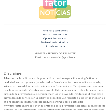
Términos y condiciones
Política de Privacidad
Opt-out Preferences
Declaracion de privacidad
Sobre la empresa
ALPHAZEN TECHNOLOGIES LIMITED
Email:
networknewsinc@gmail.com
Disclaimer
Advertencia:
No solicitamos ninguna cantidad de dinero para liberar ningún tipo de
producto financiero, ya sea tarjeta de crédito, financiamiento o préstamo. Si esto sucede,
avísenos a través del formulario de inmediato. Observaciones: Trabajamos para mantener
toda la información lo más actualizada posible. Cabe mencionar que esta información puede
diferir de la información que se encuentra en los sitios web de instituciones financieras o
proveedores de servicios en un sitio web específico. Con respecto a las instituciones con las
que no tenemos alianzas, todos los productos enumerados en este sitio
www.fatornoticias.com no tienen garantía de que la información esté actualizada. Recuerde
siempre leer los términos de uso y los términos de compra de las instituciones financieras