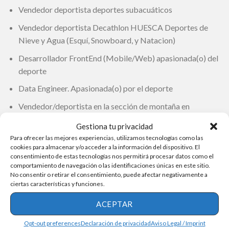
Vendedor deportista deportes subacuáticos
Vendedor deportista Decathlon HUESCA Deportes de
Nieve y Agua (Esquí, Snowboard, y Natacion)
Desarrollador FrontEnd (Mobile/Web) apasionada(o) del
deporte
Data Engineer. Apasionada(o) por el deporte
Vendedor/deportista en la sección de montaña en
Decathlon Mataró
Gestiona tu privacidad
Operario de atención al cliente de compras online, entre
Para ofrecer las mejores experiencias, utilizamos tecnologías como las
cookies para almacenar y/o acceder a la información del dispositivo. El
otros puestos.
consentimiento de estas tecnologías nos permitirá procesar datos como el
comportamiento de navegación o las identificaciones únicas en este sitio.
Envíe su currículum o programe su entrevista en línea.
No consentir o retirar el consentimiento, puede afectar negativamente a
ciertas características y funciones.
¡Atención! Red de productos deportivos Decathlon
contrata vendedores, contables y otros
ACEPTAR
Opt-out preferences
Declaración de privacidad
Aviso Legal / Imprint
Si usted está interesado en cualquiera de estas ofertas, tenga