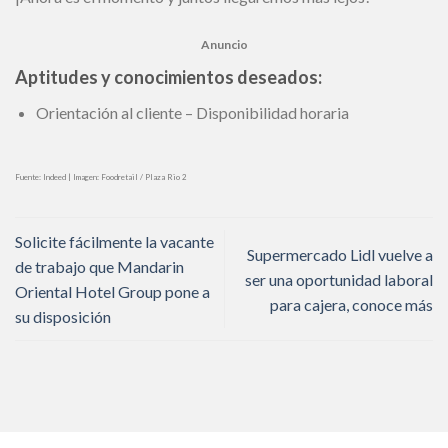
Anuncio
Aptitudes y conocimientos deseados:
Orientación al cliente – Disponibilidad horaria
Fuente: Indeed | Imagen: Foodretail / Plaza Rio 2
Solicite fácilmente la vacante
Supermercado Lidl vuelve a
de trabajo que Mandarin
ser una oportunidad laboral
Oriental Hotel Group pone a
para cajera, conoce más
su disposición