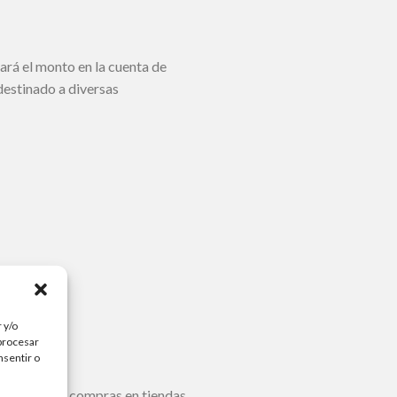
ará el monto en la cuenta de
destinado a diversas
 y/o
 procesar
nsentir o
neficiarse en compras en tiendas