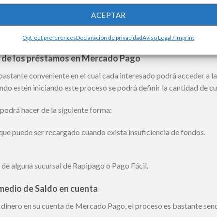
inero en cajeros automáticos y transferencias a cuentas sin algunos
ACEPTAR
 realizadas antes de las 15 se acreditarán en el momento, mientras
n plazo de un día hábil.
Opt-out preferences
Declaración de privacidad
Aviso Legal / Imprint
 de los préstamos en Mercado Pago
bastante conveniente en el cual cada interesado podrá acceder a l
ndo estén iniciando este proceso se podrá definir la cantidad de c
podrá hacer de la siguiente forma:
 que puede ser recargado cuando exista insuficiencia de fondos.
 de alguna sucursal de Rapipago o Pago Fácil.
medio de Saldo en cuenta
 dinero en su cuenta de Mercado Pago, el proceso es bastante senc