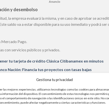
Anuncio
bación y desembolso
itud, la empresa evaluará la misma, y en caso de aprobar se acredit
ste saldo va a estar disponible para su uso inmediato y podrá ser 
an Mercado Pago.
s con servicios públicos y privados.
ener tu tarjeta de crédito Clásica Citibanamex en minutos
nco Nación: Financia tus proyectos con tasas bajas
Gestiona tu privacidad
onía prepagada.
jeta SUBE.
er las mejores experiencias, utilizamos tecnologías como las cookies para almacenar
la información del dispositivo. El consentimiento de estas tecnologías nos permitirá
otros contactos.
 el comportamiento de navegación o las identificaciones únicas en este sitio. No co
 consentimiento, puede afectar negativamente a ciertas características y funciones.
ta es que los titulares de esta billetera virtual también pueden be