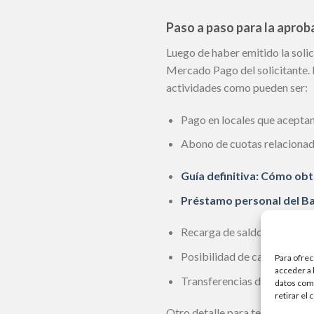
Paso a paso para la apro
Luego de haber emitido la solic
Mercado Pago del solicitante. E
actividades como pueden ser:
Pago en locales que acept
Abono de cuotas relacionada
Guía definitiva: Cómo obt
Préstamo personal del Ba
Recarga de saldo para telef
Posibilidad de cargar la tar
Para ofrec
acceder a 
Transferencias de dinero a 
datos como
retirar el
Otro detalle para tener en cuen