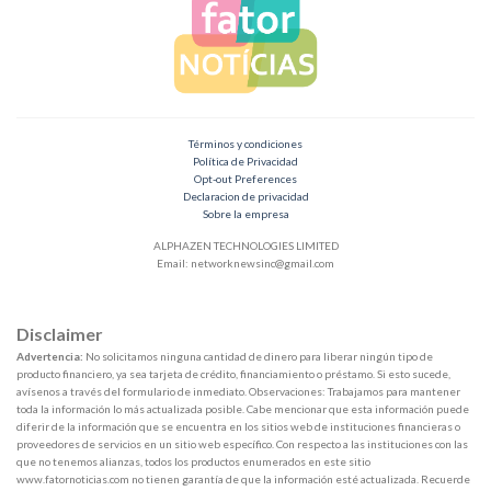
Términos y condiciones
Política de Privacidad
Opt-out Preferences
Declaracion de privacidad
Sobre la empresa
ALPHAZEN TECHNOLOGIES LIMITED
Email:
networknewsinc@gmail.com
Disclaimer
Advertencia:
No solicitamos ninguna cantidad de dinero para liberar ningún tipo de
producto financiero, ya sea tarjeta de crédito, financiamiento o préstamo. Si esto sucede,
avísenos a través del formulario de inmediato. Observaciones: Trabajamos para mantener
toda la información lo más actualizada posible. Cabe mencionar que esta información puede
diferir de la información que se encuentra en los sitios web de instituciones financieras o
proveedores de servicios en un sitio web específico. Con respecto a las instituciones con las
que no tenemos alianzas, todos los productos enumerados en este sitio
www.fatornoticias.com no tienen garantía de que la información esté actualizada. Recuerde