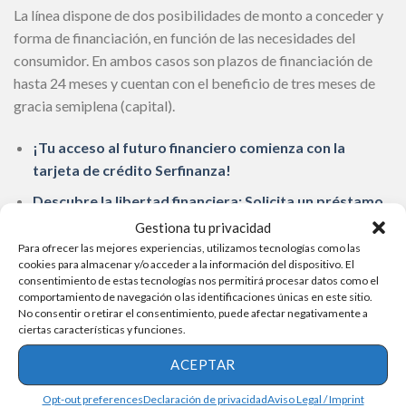
La línea dispone de dos posibilidades de monto a conceder y
forma de financiación, en función de las necesidades del
consumidor. En ambos casos son plazos de financiación de
hasta 24 meses y cuentan con el beneficio de tres meses de
gracia semiplena (capital).
¡Tu acceso al futuro financiero comienza con la
tarjeta de crédito Serfinanza!
Descubre la libertad financiera: Solicita un préstamo
personal en Prestamype hoy mismo
Gestiona tu privacidad
Para ofrecer las mejores experiencias, utilizamos tecnologías como las
La primera de las posibilidades de “Chubut Crece”, con una
cookies para almacenar y/o acceder a la información del dispositivo. El
consentimiento de estas tecnologías nos permitirá procesar datos como el
cartera de $ 650 millones, proporciona un tope de $ 20
comportamiento de navegación o las identificaciones únicas en este sitio.
millones o el equiparable a tres meses de compras sobre
No consentir o retirar el consentimiento, puede afectar negativamente a
ciertas características y funciones.
DDJJ de IVA o certificación de ingresos. En este caso la TNA
fija por un año es del 55%, una vez realizado ese plazo la tasa
ACEPTAR
que se aplica al 13° mes es la Badlar de bancos privados y la
Opt-out preferences
Declaración de privacidad
Aviso Legal / Imprint
comisión que aplica es de 1% más IVA prorrateado.