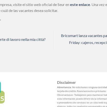
mpresa, visite el sitio web oficial de Seur en
este
enlace
. Una vez e
 cuál de las vacantes desea solicitar.
ur
Bricomart lanza vacantes p
e di lavoro nella mia città?
Friday: cajeros, recepc
Disclaimer
Advertencia:
No solicitamos ninguna cantidad 
tarjeta de crédito, financiamiento o préstamo.
Observaciones: Trabajamos para mantener toda
esta información puede diferir de la informaci
o proveedores de servicios en un sitio web esp
alianzas, todos los productos enumerados en e