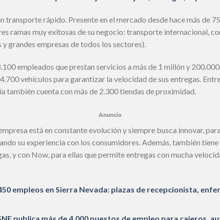
 transporte rápido. Presente en el mercado desde hace más de 75 a
tres ramas muy exitosas de su negocio: transporte internacional, c
y grandes empresas de todos los sectores).
.100 empleados que prestan servicios a más de 1 millón y 200.000 c
4.700 vehículos para garantizar la velocidad de sus entregas. Entre 
ía también cuenta con más de 2.300 tiendas de proximidad.
Anuncio
a empresa está en constante evolución y siempre busca innovar, par
orando su experiencia con los consumidores. Además, también tiene 
egas, y con Now, para ellas que permite entregas con mucha velocid
50 empleos en Sierra Nevada: plazas de recepcionista, enfe
E publica más de 4.000 puestos de empleo para cajeros, aux