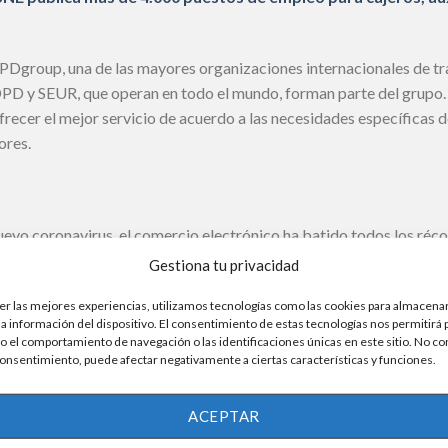
PDgroup, una de las mayores organizaciones internacionales de t
 y SEUR, que operan en todo el mundo, forman parte del grupo.
frecer el mejor servicio de acuerdo a las necesidades específicas de
ores.
uevo coronavirus, el comercio electrónico ha batido todos los réco
de ir a las grandes tiendas, pero no han dejado de comprar virtual
Gestiona tu privacidad
er las mejores experiencias, utilizamos tecnologías como las cookies para almacenar
Anuncio
la información del dispositivo. El consentimiento de estas tecnologías nos permitirá
isponibili e registrati in quello di tuo interesse.
 el comportamiento de navegación o las identificaciones únicas en este sitio. No co
 consentimiento, puede afectar negativamente a ciertas características y funciones.
s para mantenerte fuerte y conseguir tu puesto vacante.
ACEPTAR
 de transporte y logística, además de las grandes redes de comerci
imos meses, lo que requiere que las marcas se adapten a este gran 