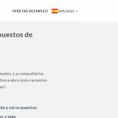
SPANISH
OFERTAS DE EMPLEO
▼
 puestos de
leados. La compañía ha
 ahora abre más vacantes
ay!
cén y otros puestos
or y más