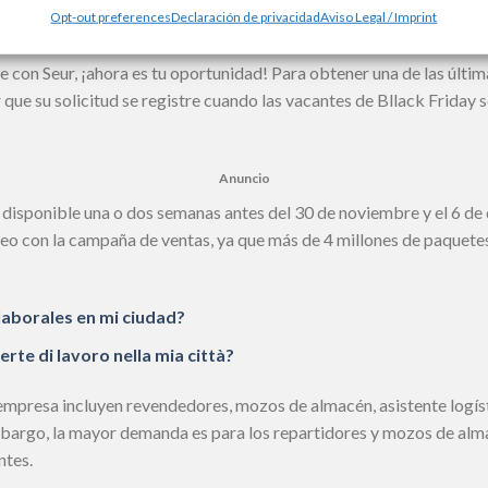
Opt-out preferences
Declaración de privacidad
Aviso Legal / Imprint
ñadirán aún más empleados al personal de la empresa.
te con Seur, ¡ahora es tu oportunidad! Para obtener una de las últi
 que su solicitud se registre cuando las vacantes de Bllack Friday 
Anuncio
disponible una o dos semanas antes del 30 de noviembre y el 6 de d
o con la campaña de ventas, ya que más de 4 millones de paquetes
aborales en mi ciudad?
te di lavoro nella mia città?
empresa incluyen revendedores, mozos de almacén, asistente logísti
mbargo, la mayor demanda es para los repartidores y mozos de alma
ntes.