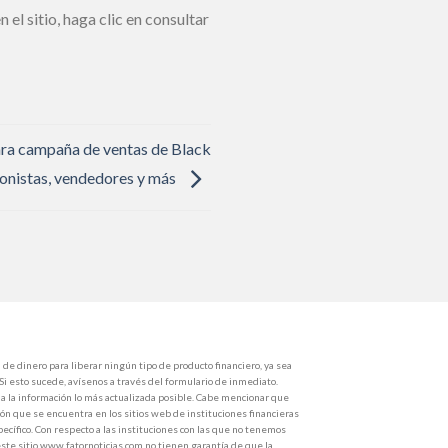
n el sitio, haga clic en consultar
ara campaña de ventas de Black
ionistas, vendedores y más
de dinero para liberar ningún tipo de producto financiero, ya sea
 Si esto sucede, avísenos a través del formulario de inmediato.
 la información lo más actualizada posible. Cabe mencionar que
ón que se encuentra en los sitios web de instituciones financieras
ecífico. Con respecto a las instituciones con las que no tenemos
ste sitio www.fatornoticias.com no tienen garantía de que la