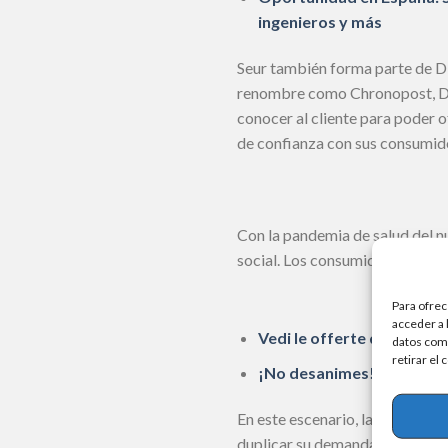
ingenieros y más
Seur también forma parte de D
renombre como Chronopost, DPD
conocer al cliente para poder o
de confianza con sus consumid
Con la pandemia de salud del n
social. Los consumidores dejan 
Para ofrec
acceder a 
Vedi le offerte di lavoro d
datos como
retirar el
¡No desanimes! 4 consejo
En este escenario, las empresas
duplicar su demanda en los últ