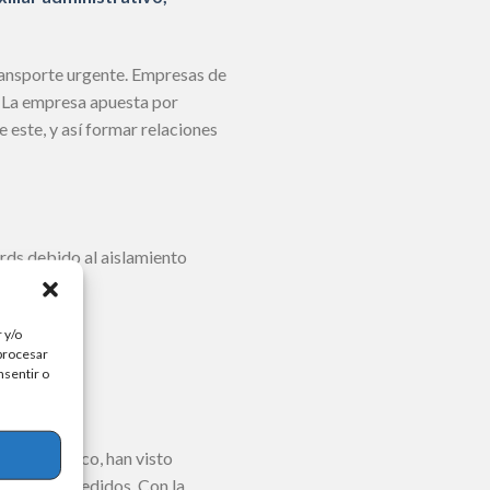
ransporte urgente. Empresas de
 La empresa apuesta por
 este, y así formar relaciones
rds debido al aislamiento
mente.
 y/o
 procesar
nsentir o
o electrónico, han visto
número de pedidos. Con la