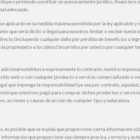
ituye o pretende constituir un asesoramiento jurídico, financiero o
onal adecuado.
se aplicarán en la medida máxima permitida por la ley aplicable y n
to que sería ilícito o ilegal para nosotros limitar o excluir nues
irecto (incluyendo cualquier daño por pérdida de beneficios o ingr
la propiedad o a los datos) incurridos por usted o por cualquier te
o adicional establezca expresamente lo contrario, nuestra respons
 sitio web o con cualquier producto o servicio comercializado o ven
gal que imponga la responsabilidad (ya sea por contrato, equidad,
 total que usted nos pagó para comprar dichos productos o servicios 
es, acciones y causas de acción de cualquier tipo y naturaleza.
os, es posible que se le pida que proporcione cierta información s
 información que proporcione sea siempre precisa, correcta y actu