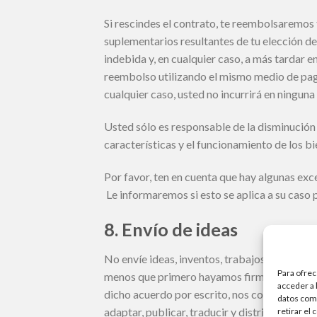
Si rescindes el contrato, te reembolsaremos 
suplementarios resultantes de tu elección d
indebida y, en cualquier caso, a más tardar e
reembolso utilizando el mismo medio de pago
cualquier caso, usted no incurrirá en ningu
Usted sólo es responsable de la disminución d
características y el funcionamiento de los bi
Por favor, ten en cuenta que hay algunas exc
Le informaremos si esto se aplica a su caso p
8. Envío de ideas
No envíe ideas, inventos, trabajos de autorí
Para ofrec
menos que primero hayamos firmado un acuerd
acceder a 
dicho acuerdo por escrito, nos concede una li
datos como
adaptar, publicar, traducir y distribuir su co
retirar el