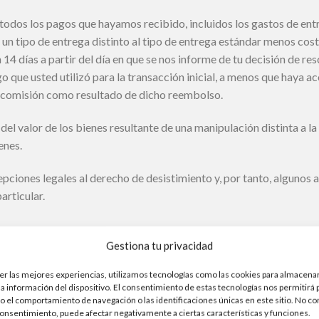
todos los pagos que hayamos recibido, incluidos los gastos de ent
e un tipo de entrega distinto al tipo de entrega estándar menos co
n 14 días a partir del día en que se nos informe de tu decisión de re
 que usted utilizó para la transacción inicial, a menos que haya a
na comisión como resultado de dicho reembolso.
el valor de los bienes resultante de una manipulación distinta a la 
enes.
epciones legales al derecho de desistimiento y, por tanto, algunos 
articular.
Gestiona tu privacidad
a u otra información que pueda considerarse su propia propiedad int
er las mejores experiencias, utilizamos tecnologías como las cookies para almacenar
o con respecto a la propiedad intelectual o un acuerdo de no div
la información del dispositivo. El consentimiento de estas tecnologías nos permitirá
cencia mundial, irrevocable, no exclusiva y libre de derechos de aut
 el comportamiento de navegación o las identificaciones únicas en este sitio. No co
ntenido en cualquier medio existente o futuro.
 consentimiento, puede afectar negativamente a ciertas características y funciones.