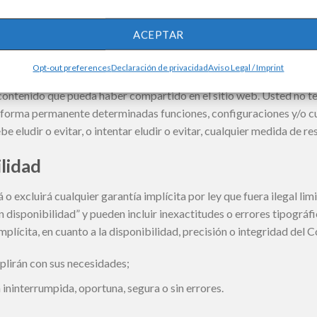
ACEPTAR
icar o interrumpir en cualquier momento el acceso, temporal o per
Opt-out preferences
Declaración de privacidad
Aviso Legal / Imprint
emos responsables ante usted ni ante ningún tercero por cualquier
r contenido que pueda haber compartido en el sitio web. Usted no 
 de forma permanente determinadas funciones, configuraciones y/o c
e eludir o evitar, o intentar eludir o evitar, cualquier medida de re
ilidad
o excluirá cualquier garantía implícita por ley que fuera ilegal limi
ún disponibilidad” y pueden incluir inexactitudes o errores tipogr
implícita, en cuanto a la disponibilidad, precisión o integridad de
plirán con sus necesidades;
 ininterrumpida, oportuna, segura o sin errores.