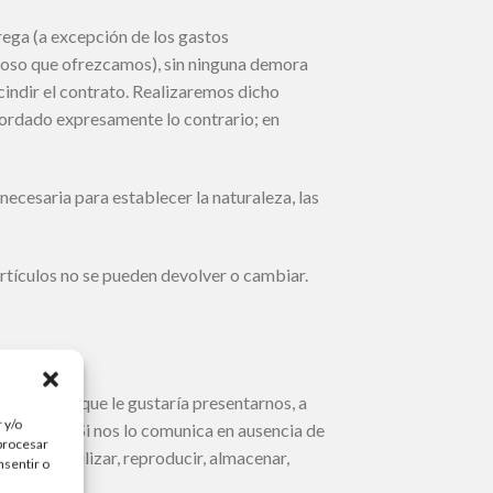
rega (a excepción de los gastos
stoso que ofrezcamos), sin ninguna demora
scindir el contrato. Realizaremos dicho
cordado expresamente lo contrario; en
necesaria para establecer la naturaleza, las
artículos no se pueden devolver o cambiar.
electual y que le gustaría presentarnos, a
 y/o
ulgación. Si nos lo comunica en ausencia de
 procesar
or para utilizar, reproducir, almacenar,
nsentir o