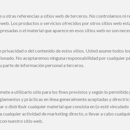
s u otras referencias a sitios web de terceros. No controlamos ni r
o web. Los productos o servicios ofrecidos por otros sitios web es
expresadas o el material que aparece en esos sitios web no son ne
privacidad o del contenido de estos sitios. Usted asume todos los 
acionado. No aceptaremos ninguna responsabilidad por cualquier pér
su parte de información personal a terceros.
mete a utilizarlo sólo para los fines previstos y según lo permitid
eglamentos y prácticas en línea generalmente aceptadas y directrice
car o distribuir cualquier material que consista en (o esté vinculado
a cualquier actividad de marketing directo, o llevar a cabo cualqui
con nuestro sitio web.