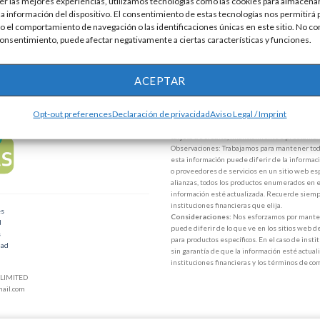
er las mejores experiencias, utilizamos tecnologías como las cookies para almacenar
la información del dispositivo. El consentimiento de estas tecnologías nos permitirá
 el comportamiento de navegación o las identificaciones únicas en este sitio. No co
 consentimiento, puede afectar negativamente a ciertas características y funciones.
ACEPTAR
Disclaimer
Opt-out preferences
Declaración de privacidad
Aviso Legal / Imprint
Advertencia:
No solicitamos ninguna cantidad 
tarjeta de crédito, financiamiento o préstamo.
Observaciones: Trabajamos para mantener toda
esta información puede diferir de la informaci
o proveedores de servicios en un sitio web esp
alianzas, todos los productos enumerados en e
información esté actualizada. Recuerde siempr
instituciones financieras que elija.
es
Consideraciones:
Nos esforzamos por mantene
d
puede diferir de lo que ve en los sitios web d
s
para productos específicos. En el caso de inst
dad
sin garantía de que la información esté actuali
instituciones financieras y los términos de co
LIMITED
ail.com