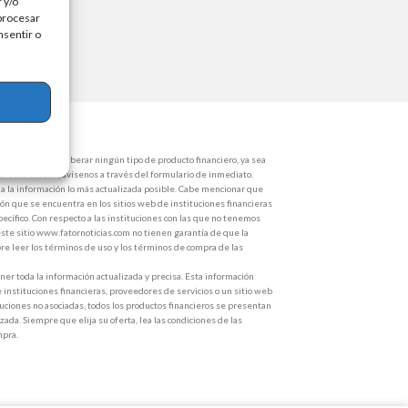
 y/o
 procesar
nsentir o
de dinero para liberar ningún tipo de producto financiero, ya sea
 Si esto sucede, avísenos a través del formulario de inmediato.
 la información lo más actualizada posible. Cabe mencionar que
ón que se encuentra en los sitios web de instituciones financieras
ecífico. Con respecto a las instituciones con las que no tenemos
ste sitio www.fatornoticias.com no tienen garantía de que la
e leer los términos de uso y los términos de compra de las
r toda la información actualizada y precisa. Esta información
e instituciones financieras, proveedores de servicios o un sitio web
ituciones no asociadas, todos los productos financieros se presentan
zada. Siempre que elija su oferta, lea las condiciones de las
mpra.