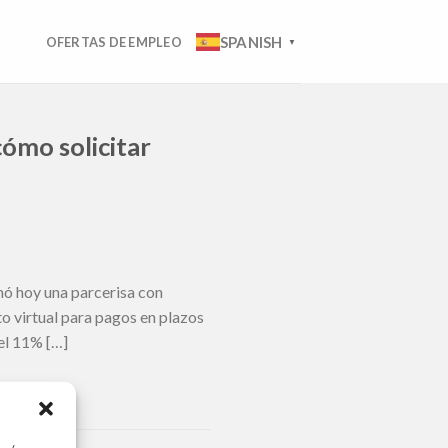
SPANISH
OFERTAS DE EMPLEO
▼
cómo solicitar
ó hoy una parcerisa con
to virtual para pagos en plazos
del 11% […]