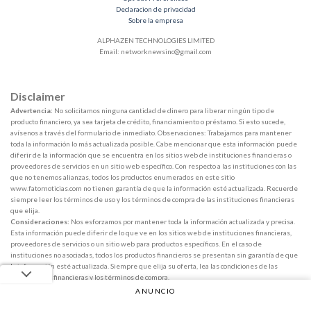
Declaracion de privacidad
Sobre la empresa
ALPHAZEN TECHNOLOGIES LIMITED
Email:
networknewsinc@gmail.com
Disclaimer
Advertencia:
No solicitamos ninguna cantidad de dinero para liberar ningún tipo de
producto financiero, ya sea tarjeta de crédito, financiamiento o préstamo. Si esto sucede,
avísenos a través del formulario de inmediato. Observaciones: Trabajamos para mantener
toda la información lo más actualizada posible. Cabe mencionar que esta información puede
diferir de la información que se encuentra en los sitios web de instituciones financieras o
proveedores de servicios en un sitio web específico. Con respecto a las instituciones con las
que no tenemos alianzas, todos los productos enumerados en este sitio
www.fatornoticias.com no tienen garantía de que la información esté actualizada. Recuerde
siempre leer los términos de uso y los términos de compra de las instituciones financieras
que elija.
Consideraciones:
Nos esforzamos por mantener toda la información actualizada y precisa.
Esta información puede diferir de lo que ve en los sitios web de instituciones financieras,
proveedores de servicios o un sitio web para productos específicos. En el caso de
instituciones no asociadas, todos los productos financieros se presentan sin garantía de que
la información esté actualizada. Siempre que elija su oferta, lea las condiciones de las
instituciones financieras y los términos de compra.
ANUNCIO