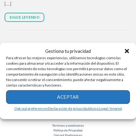
[…]
SIGUE LEYENDO
Gestiona tu privacidad
Para ofrecer las mejores experiencias, utilizamos tecnologías como las
cookies para almacenar y/o acceder a la información del dispositivo. El
consentimiento de estas tecnologías nos permitirá procesar datos como el
comportamiento de navegación o las identificaciones únicas en este sitio.
No consentir o retirar el consentimiento, puede afectar negativamente a
ciertas características y funciones.
ACEPTAR
Opt-out preferences
Declaración de privacidad
Aviso Legal / Imprint
Términos y condiciones
Política de Privacidad
Opt-out Preferences