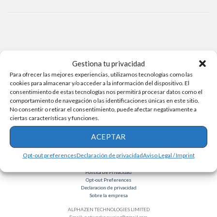
Gestiona tu privacidad
Para ofrecer las mejores experiencias, utilizamos tecnologías como las
cookies para almacenar y/o acceder a la información del dispositivo. El
consentimiento de estas tecnologías nos permitirá procesar datos como el
comportamiento de navegación o las identificaciones únicas en este sitio.
No consentir o retirar el consentimiento, puede afectar negativamente a
ciertas características y funciones.
ACEPTAR
Opt-out preferences
Declaración de privacidad
Aviso Legal / Imprint
Términos y condiciones
Política de Privacidad
Opt-out Preferences
Declaracion de privacidad
Sobre la empresa
ALPHAZEN TECHNOLOGIES LIMITED
Email:
networknewsinc@gmail.com