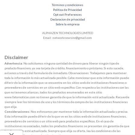
Términos y condiciones
Política de Privacidad
Opt-out Preferences
Declaracion de privacidad
Sobre la empresa
ALPHAZEN TECHNOLOGIES LIMITED
Email:
networknewsinc@gmail.com
Disclaimer
Advertencia:
No solicitamos ninguna cantidad de dinero para liberar ningún tipo de
producto financiero, ya sea tarjeta de crédito, financiamiento o préstamo. Si esto sucede,
avísenos a través del formulario de inmediato. Observaciones: Trabajamos para mantener
toda la información lo más actualizada posible. Cabe mencionar que esta información puede
diferir de la información que se encuentra en los sitios web de instituciones financieras o
proveedores de servicios en un sitio web específico. Con respecto a las instituciones con las
que no tenemos alianzas, todos los productos enumerados en este sitio
www.fatornoticias.com no tienen garantía de que la información esté actualizada. Recuerde
siempre leer los términos de uso y los términos de compra de las instituciones financieras
que elija.
Consideraciones:
Nos esforzamos por mantener toda la información actualizada y precisa.
Esta información puede diferir de lo que ve en los sitios web de instituciones financieras,
proveedores de servicios o un sitio web para productos específicos. En el caso de
instituciones no asociadas, todos los productos financieros se presentan sin garantía de que
la información esté actualizada. Siempre que elija su oferta, lea las condiciones de las