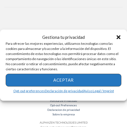
Gestiona tu privacidad
Para ofrecer las mejores experiencias, utilizamos tecnologías como las
cookies para almacenar y/o acceder a la información del dispositivo. El
consentimiento de estas tecnologías nos permitirá procesar datos como el
comportamiento de navegación o las identificaciones únicas en este sitio.
No consentir o retirar el consentimiento, puede afectar negativamente a
ciertas características y funciones.
ACEPTAR
Opt-out preferences
Declaración de privacidad
Aviso Legal / Imprint
Términos y condiciones
Política de Privacidad
Opt-out Preferences
Declaracion de privacidad
Sobre la empresa
ALPHAZEN TECHNOLOGIES LIMITED
Email:
networknewsinc@gmail.com