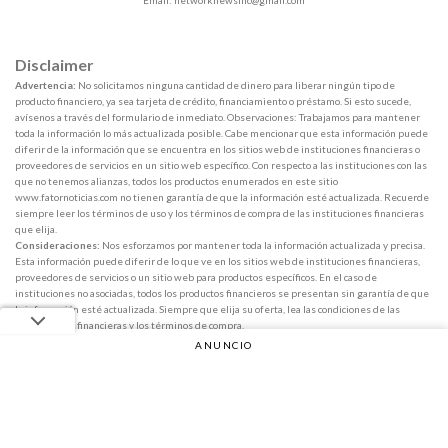
Disclaimer
Advertencia:
No solicitamos ninguna cantidad de dinero para liberar ningún tipo de
producto financiero, ya sea tarjeta de crédito, financiamiento o préstamo. Si esto sucede,
avísenos a través del formulario de inmediato. Observaciones: Trabajamos para mantener
toda la información lo más actualizada posible. Cabe mencionar que esta información puede
diferir de la información que se encuentra en los sitios web de instituciones financieras o
proveedores de servicios en un sitio web específico. Con respecto a las instituciones con las
que no tenemos alianzas, todos los productos enumerados en este sitio
www.fatornoticias.com no tienen garantía de que la información esté actualizada. Recuerde
siempre leer los términos de uso y los términos de compra de las instituciones financieras
que elija.
Consideraciones:
Nos esforzamos por mantener toda la información actualizada y precisa.
Esta información puede diferir de lo que ve en los sitios web de instituciones financieras,
proveedores de servicios o un sitio web para productos específicos. En el caso de
instituciones no asociadas, todos los productos financieros se presentan sin garantía de que
la información esté actualizada. Siempre que elija su oferta, lea las condiciones de las
instituciones financieras y los términos de compra.
ANUNCIO
Copyright 2026 ©
Fator Notícias
Anuncio