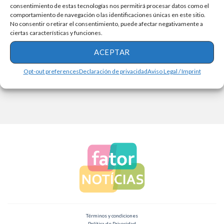
Vea cómo solicitar la oportunidad de recepcionista que
consentimiento de estas tecnologías nos permitirá procesar datos como el
ofrece Best […]
comportamiento de navegación o las identificaciones únicas en este sitio.
No consentir o retirar el consentimiento, puede afectar negativamente a
ciertas características y funciones.
SIGUE LEYENDO
ACEPTAR
Opt-out preferences
Declaración de privacidad
Aviso Legal / Imprint
Términos y condiciones
Política de Privacidad