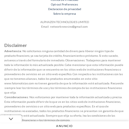
Opt-out Preferences
Declaracion de privacidad
Sobre la empresa
ALPHAZEN TECHNOLOGIES LIMITED
Email:
networknewsinc@gmail.com
Disclaimer
Advertencia:
No solicitamos ninguna cantidad de dinero para liberar ningún tipo de
producto financiero, ya sea tarjeta de crédito, financiamiento o préstamo. Si esto sucede,
avísenos a través del formulario de inmediato. Observaciones: Trabajamos para mantener
toda la información lo más actualizada posible. Cabe mencionar que esta información puede
diferir de la información que se encuentra en los sitios web de instituciones financieras o
proveedores de servicios en un sitio web específico. Con respecto a las instituciones con las
que no tenemos alianzas, todos los productos enumerados en este sitio
www.fatornoticias.com no tienen garantía de que la información esté actualizada. Recuerde
siempre leer los términos de uso y los términos de compra de las instituciones financieras
que elija.
Consideraciones:
Nos esforzamos por mantener toda la información actualizada y precisa.
Esta información puede diferir de lo que ve en los sitios web de instituciones financieras,
proveedores de servicios o un sitio web para productos específicos. En el caso de
instituciones no asociadas, todos los productos financieros se presentan sin garantía de que
la información esté actualizada. Siempre que elija su oferta, lea las condiciones de las
instituciones financieras y los términos de compra.
ANUNCIO