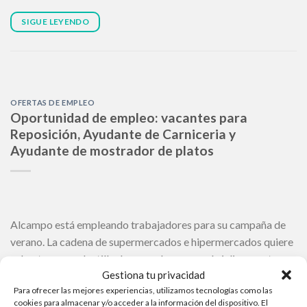
SIGUE LEYENDO
OFERTAS DE EMPLEO
Oportunidad de empleo: vacantes para
Reposición, Ayudante de Carniceria y
Ayudante de mostrador de platos
Alcampo está empleando trabajadores para su campaña de
verano. La cadena de supermercados e hipermercados quiere
robustecer su plantilla de cara a los meses de julio, agosto y
Gestiona tu privacidad
septiembre en diferentes áreas de actuación por todo el
Para ofrecer las mejores experiencias, utilizamos tecnologías como las
territorio español. ¿Estás buscando una vacante de trabajo?
cookies para almacenar y/o acceder a la información del dispositivo. El