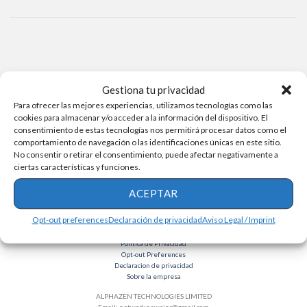
Gestiona tu privacidad
Para ofrecer las mejores experiencias, utilizamos tecnologías como las
cookies para almacenar y/o acceder a la información del dispositivo. El
consentimiento de estas tecnologías nos permitirá procesar datos como el
comportamiento de navegación o las identificaciones únicas en este sitio.
No consentir o retirar el consentimiento, puede afectar negativamente a
ciertas características y funciones.
ACEPTAR
Opt-out preferences
Declaración de privacidad
Aviso Legal / Imprint
Términos y condiciones
Política de Privacidad
Opt-out Preferences
Declaracion de privacidad
Sobre la empresa
ALPHAZEN TECHNOLOGIES LIMITED
Email:
networknewsinc@gmail.com