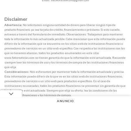
Disclaimer
Advertencia:
No solicitamos ninguna cantidad de dinero para liberar ningún tipo de
producto financiero, ya sea tarjeta de crédito, financiamiento o préstamo. Si esto sucede,
avísenos a través del formulario de inmediato. Observaciones: Trabajamos para mantener
toda la información lo más actualizada posible. Cabe mencionar que esta información puede
diferir de la información que se encuentra en los sitios web de instituciones financieras o
proveedores de servicios en un sitio web específico. Con respecto a las instituciones con las
que no tenemos alianzas, todos los productos enumerados en este sitio
www.fatornoticias.com no tienen garantía de que la información esté actualizada. Recuerde
siempre leer los términos de uso y los términos de compra de las instituciones financieras
que elija.
Consideraciones:
Nos esforzamos por mantener toda la información actualizada y precisa.
Esta información puede diferir de lo que ve en los sitios web de instituciones financieras,
proveedores de servicios o un sitio web para productos específicos. En el caso de
instituciones no asociadas, todos los productos financieros se presentan sin garantía de que
la información esté actualizada. Siempre que elija su oferta, lea las condiciones de las
instituciones financieras y los términos de compra.
ANUNCIO
Copyright 2026 ©
Fator Notícias
Anuncio