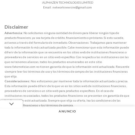
ALPHAZEN TECHNOLOGIES LIMITED
Email:
networknewsinc@gmail.com
Disclaimer
Advertencia:
No solicitamos ninguna cantidad de dinero para liberar ningún tipo de
producto financiero, ya sea tarjeta de crédito, financiamiento o préstamo. Si esto sucede,
avísenos a través del formulario de inmediato. Observaciones: Trabajamos para mantener
toda la información lo más actualizada posible. Cabe mencionar que esta información puede
diferir de la información que se encuentra en los sitios web de instituciones financieras o
proveedores de servicios en un sitio web específico. Con respecto a las instituciones con las
que no tenemos alianzas, todos los productos enumerados en este sitio
www.fatornoticias.com no tienen garantía de que la información esté actualizada. Recuerde
siempre leer los términos de uso y los términos de compra de las instituciones financieras
que elija.
Consideraciones:
Nos esforzamos por mantener toda la información actualizada y precisa.
Esta información puede diferir de lo que ve en los sitios web de instituciones financieras,
proveedores de servicios o un sitio web para productos específicos. En el caso de
instituciones no asociadas, todos los productos financieros se presentan sin garantía de que
la información esté actualizada. Siempre que elija su oferta, lea las condiciones de las
instituciones financieras y los términos de compra.
ANUNCIO
Copyright 2026 ©
Fator Notícias