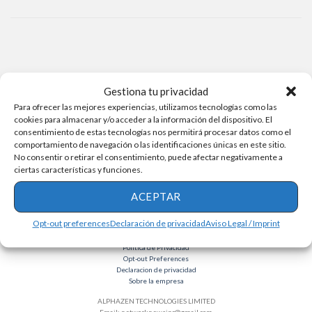
Gestiona tu privacidad
Para ofrecer las mejores experiencias, utilizamos tecnologías como las
cookies para almacenar y/o acceder a la información del dispositivo. El
consentimiento de estas tecnologías nos permitirá procesar datos como el
comportamiento de navegación o las identificaciones únicas en este sitio.
No consentir o retirar el consentimiento, puede afectar negativamente a
ciertas características y funciones.
ACEPTAR
Opt-out preferences
Declaración de privacidad
Aviso Legal / Imprint
Términos y condiciones
Política de Privacidad
Opt-out Preferences
Declaracion de privacidad
Sobre la empresa
ALPHAZEN TECHNOLOGIES LIMITED
Email:
networknewsinc@gmail.com