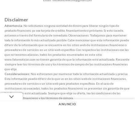
Disclaimer
Advertencia:
No solicitamos ninguna cantidad de dinero para liberar ningún tipo de
producto financiero, ya sea tarjeta de crédito, financiamiento o préstamo. Si esto sucede,
avísenos a través del formulario de inmediato. Observaciones: Trabajamos para mantener
toda la información lo más actualizada posible. Cabe mencionar que esta información puede
diferir de la información que se encuentra en los sitios web de instituciones financieras o
proveedores de servicios en un sitio web específico. Con respecto a las instituciones con las
que no tenemos alianzas, todos los productos enumerados en este sitio
www.fatornoticias.com no tienen garantía de que la información esté actualizada. Recuerde
siempre leer los términos de uso y los términos de compra de las instituciones financieras
que elija.
Consideraciones:
Nos esforzamos por mantener toda la información actualizada y precisa.
Esta información puede diferir de lo que ve en los sitios web de instituciones financieras,
proveedores de servicios o un sitio web para productos específicos. En el caso de
instituciones no asociadas, todos los productos financieros se presentan sin garantía de que
la información esté actualizada. Siempre que elija su oferta, lea las condiciones de las
instituciones financieras y los términos de compra.
ANUNCIO
Copyright 2026 ©
Fator Notícias
Anuncio