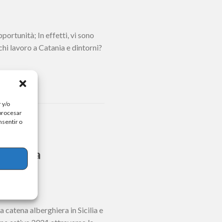
portunità; In effetti, vi sono
chi lavoro a Catania e dintorni?
 y/o
 procesar
nsentir o
Sardegna
 catena alberghiera in Sicilia e