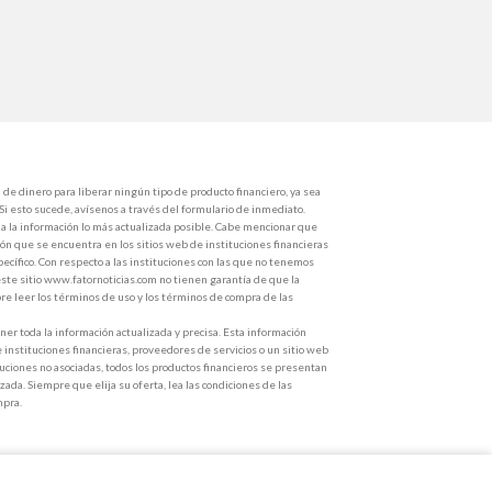
de dinero para liberar ningún tipo de producto financiero, ya sea
 Si esto sucede, avísenos a través del formulario de inmediato.
 la información lo más actualizada posible. Cabe mencionar que
ón que se encuentra en los sitios web de instituciones financieras
ecífico. Con respecto a las instituciones con las que no tenemos
ste sitio www.fatornoticias.com no tienen garantía de que la
e leer los términos de uso y los términos de compra de las
r toda la información actualizada y precisa. Esta información
e instituciones financieras, proveedores de servicios o un sitio web
ituciones no asociadas, todos los productos financieros se presentan
zada. Siempre que elija su oferta, lea las condiciones de las
mpra.