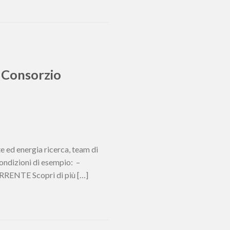
a Consorzio
d energia ricerca, team di
condizioni di esempio: –
NTE Scopri di più […]