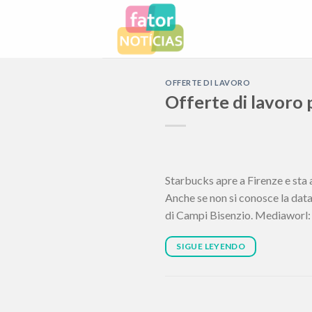
Skip
to
content
OFFERTE DI LAVORO
Offerte di lavoro p
Starbucks apre a Firenze e sta 
Anche se non si conosce la data
di Campi Bisenzio. Mediaworl: op
SIGUE LEYENDO