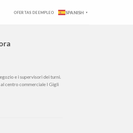
SPANISH
OFERTAS DE EMPLEO
▼
 ora
gozio e i supervisori dei turni.
 al centro commerciale I Gigli