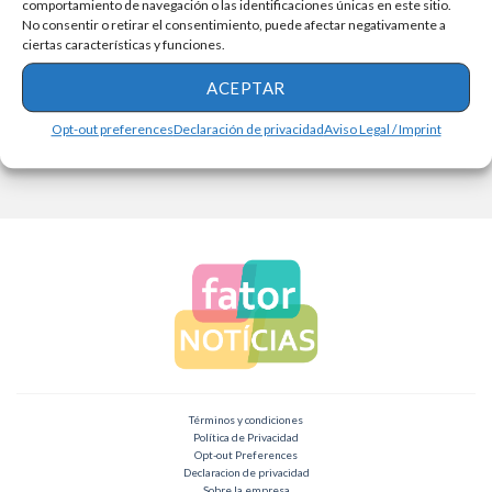
comportamiento de navegación o las identificaciones únicas en este sitio.
No consentir o retirar el consentimiento, puede afectar negativamente a
SIGUE LEYENDO
ciertas características y funciones.
ACEPTAR
Opt-out preferences
Declaración de privacidad
Aviso Legal / Imprint
Términos y condiciones
Política de Privacidad
Opt-out Preferences
Declaracion de privacidad
Sobre la empresa