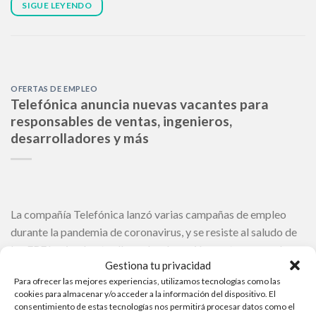
SIGUE LEYENDO
OFERTAS DE EMPLEO
Telefónica anuncia nuevas vacantes para
responsables de ventas, ingenieros,
desarrolladores y más
La compañía Telefónica lanzó varias campañas de empleo
durante la pandemia de coronavirus, y se resiste al saludo de
los ERE haciendo otro llamado a la acción y esta semana hace
Gestiona tu privacidad
otro llamado, esta vez con más de 400 oportunidades.
Para ofrecer las mejores experiencias, utilizamos tecnologías como las
Tiendas Lidl lanzan más de 70 plazas de empleo para su
cookies para almacenar y/o acceder a la información del dispositivo. El
campaña de verano Aerolínea […]
consentimiento de estas tecnologías nos permitirá procesar datos como el