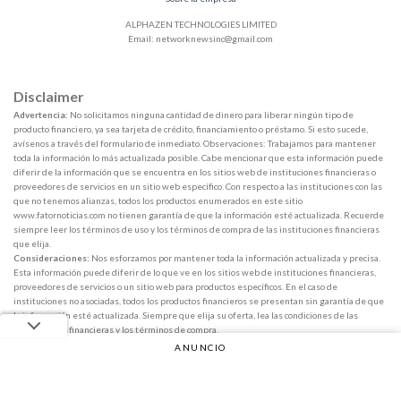
ALPHAZEN TECHNOLOGIES LIMITED
Email:
networknewsinc@gmail.com
Disclaimer
Advertencia:
No solicitamos ninguna cantidad de dinero para liberar ningún tipo de
producto financiero, ya sea tarjeta de crédito, financiamiento o préstamo. Si esto sucede,
avísenos a través del formulario de inmediato. Observaciones: Trabajamos para mantener
toda la información lo más actualizada posible. Cabe mencionar que esta información puede
diferir de la información que se encuentra en los sitios web de instituciones financieras o
proveedores de servicios en un sitio web específico. Con respecto a las instituciones con las
que no tenemos alianzas, todos los productos enumerados en este sitio
www.fatornoticias.com no tienen garantía de que la información esté actualizada. Recuerde
siempre leer los términos de uso y los términos de compra de las instituciones financieras
que elija.
Consideraciones:
Nos esforzamos por mantener toda la información actualizada y precisa.
Esta información puede diferir de lo que ve en los sitios web de instituciones financieras,
proveedores de servicios o un sitio web para productos específicos. En el caso de
instituciones no asociadas, todos los productos financieros se presentan sin garantía de que
la información esté actualizada. Siempre que elija su oferta, lea las condiciones de las
instituciones financieras y los términos de compra.
ANUNCIO
Copyright 2026 ©
Fator Notícias