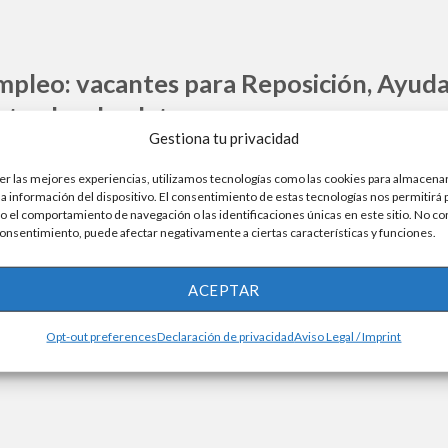
pleo: vacantes para Reposición, Ayuda
trador de platos
Gestiona tu privacidad
er las mejores experiencias, utilizamos tecnologías como las cookies para almacenar
la información del dispositivo. El consentimiento de estas tecnologías nos permitirá
 el comportamiento de navegación o las identificaciones únicas en este sitio. No co
jadores para su campaña de verano. La cadena de supermercados 
 consentimiento, puede afectar negativamente a ciertas características y funciones.
 a los meses de julio, agosto y septiembre en diferentes áreas de ac
acante de trabajo? Vea cómo solicitar la oportunidad de recepcion
ACEPTAR
Opt-out preferences
Declaración de privacidad
Aviso Legal / Imprint