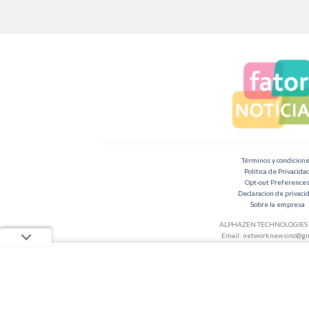
Términos y condicion
Política de Privacida
Opt-out Preference
Declaracion de privaci
Sobre la empresa
ALPHAZEN TECHNOLOGIES 
Email:
networknewsinc@gm
Copyright 2026 ©
Fator Notícias