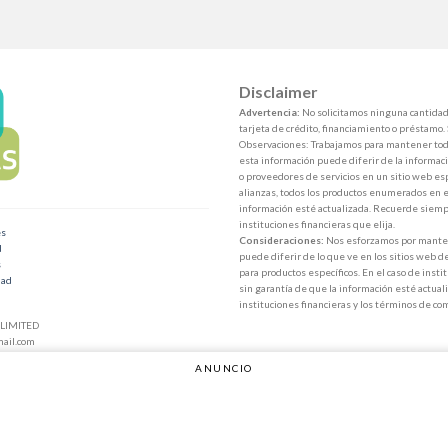
Disclaimer
Advertencia:
No solicitamos ninguna cantidad 
tarjeta de crédito, financiamiento o préstamo.
Observaciones: Trabajamos para mantener toda
esta información puede diferir de la informaci
o proveedores de servicios en un sitio web esp
alianzas, todos los productos enumerados en e
información esté actualizada. Recuerde siempr
instituciones financieras que elija.
es
Consideraciones:
Nos esforzamos por mantene
d
puede diferir de lo que ve en los sitios web d
s
para productos específicos. En el caso de inst
dad
sin garantía de que la información esté actuali
instituciones financieras y los términos de co
LIMITED
ail.com
ANUNCIO