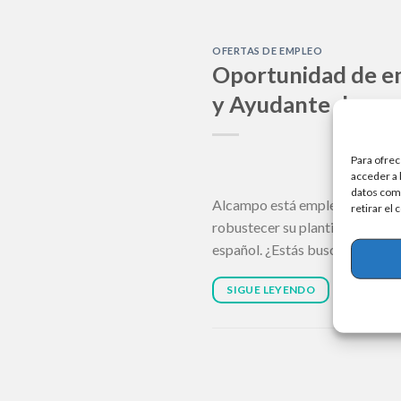
OFERTAS DE EMPLEO
Oportunidad de em
y Ayudante de mos
Para ofrec
acceder a 
datos como
Alcampo está empleando traba
retirar el
robustecer su plantilla de cara
español. ¿Estás buscando una v
SIGUE LEYENDO