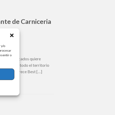
nte de Carniceria
 y/o
 procesar
nsentir o
e hipermercados quiere
tuación por todo el territorio
ista que ofrece Best […]