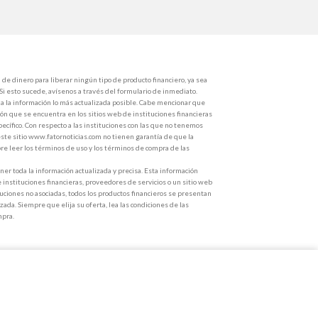
de dinero para liberar ningún tipo de producto financiero, ya sea
 Si esto sucede, avísenos a través del formulario de inmediato.
 la información lo más actualizada posible. Cabe mencionar que
ón que se encuentra en los sitios web de instituciones financieras
ecífico. Con respecto a las instituciones con las que no tenemos
ste sitio www.fatornoticias.com no tienen garantía de que la
e leer los términos de uso y los términos de compra de las
r toda la información actualizada y precisa. Esta información
e instituciones financieras, proveedores de servicios o un sitio web
ituciones no asociadas, todos los productos financieros se presentan
zada. Siempre que elija su oferta, lea las condiciones de las
mpra.