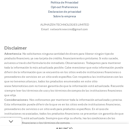
Política de Privacidad
Opt-out Preferences
Declaracion de privacidad
Sobre la empresa
ALPHAZEN TECHNOLOGIES LIMITED
Email:
networknewsinc@gmail.com
Disclaimer
Advertencia:
No solicitamos ninguna cantidad de dinero para liberar ningún tipo de
producto financiero, ya sea tarjeta de crédito, financiamiento o préstamo. Si esto sucede,
avísenos a través del formulario de inmediato. Observaciones: Trabajamos para mantener
toda la información lo más actualizada posible. Cabe mencionar que esta información puede
diferir de la información que se encuentra en los sitios web de instituciones financieras o
proveedores de servicios en un sitio web específico. Con respecto a las instituciones con las
que no tenemos alianzas, todos los productos enumerados en este sitio
www.fatornoticias.com no tienen garantía de que la información esté actualizada. Recuerde
siempre leer los términos de uso y los términos de compra de las instituciones financieras
que elija.
Consideraciones:
Nos esforzamos por mantener toda la información actualizada y precisa.
Esta información puede diferir de lo que ve en los sitios web de instituciones financieras,
proveedores de servicios o un sitio web para productos específicos. En el caso de
instituciones no asociadas, todos los productos financieros se presentan sin garantía de que
la información esté actualizada. Siempre que elija su oferta, lea las condiciones de las
instituciones financieras y los términos de compra.
ANUNCIO