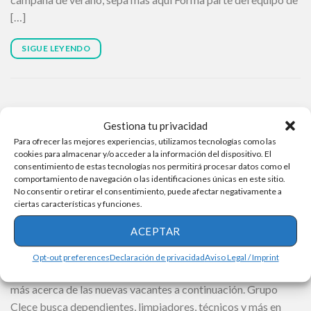
[…]
SIGUE LEYENDO
Gestiona tu privacidad
OFERTAS DE EMPLEO
Para ofrecer las mejores experiencias, utilizamos tecnologías como las
Trabajo en McDonald’s: compañía anuncia 176
cookies para almacenar y/o acceder a la información del dispositivo. El
plazas para atención al cliente
consentimiento de estas tecnologías nos permitirá procesar datos como el
comportamiento de navegación o las identificaciones únicas en este sitio.
No consentir o retirar el consentimiento, puede afectar negativamente a
ciertas características y funciones.
ACEPTAR
Buena noticia a los buscadores de empleo inmediato: la
cadena de restaurantes de comida rápida McDonald ‘s lanza
Opt-out preferences
Declaración de privacidad
Aviso Legal / Imprint
su nueva convocatoria de trabajo en este mes de junio. Serpa
más acerca de las nuevas vacantes a continuación. Grupo
Clece busca dependientes, limpiadores, técnicos y más en