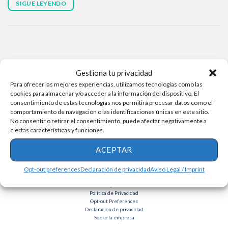
SIGUE LEYENDO
Gestiona tu privacidad
Para ofrecer las mejores experiencias, utilizamos tecnologías como las
cookies para almacenar y/o acceder a la información del dispositivo. El
consentimiento de estas tecnologías nos permitirá procesar datos como el
comportamiento de navegación o las identificaciones únicas en este sitio.
No consentir o retirar el consentimiento, puede afectar negativamente a
ciertas características y funciones.
ACEPTAR
Opt-out preferences
Declaración de privacidad
Aviso Legal / Imprint
Términos y condiciones
Política de Privacidad
Opt-out Preferences
Declaracion de privacidad
Sobre la empresa