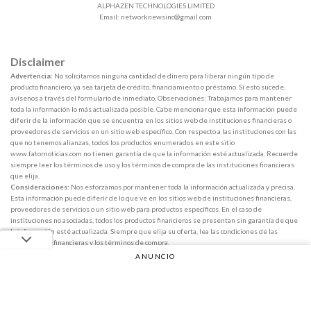
ALPHAZEN TECHNOLOGIES LIMITED
Email:
networknewsinc@gmail.com
Disclaimer
Advertencia:
No solicitamos ninguna cantidad de dinero para liberar ningún tipo de
producto financiero, ya sea tarjeta de crédito, financiamiento o préstamo. Si esto sucede,
avísenos a través del formulario de inmediato. Observaciones: Trabajamos para mantener
toda la información lo más actualizada posible. Cabe mencionar que esta información puede
diferir de la información que se encuentra en los sitios web de instituciones financieras o
proveedores de servicios en un sitio web específico. Con respecto a las instituciones con las
que no tenemos alianzas, todos los productos enumerados en este sitio
www.fatornoticias.com no tienen garantía de que la información esté actualizada. Recuerde
siempre leer los términos de uso y los términos de compra de las instituciones financieras
que elija.
Consideraciones:
Nos esforzamos por mantener toda la información actualizada y precisa.
Esta información puede diferir de lo que ve en los sitios web de instituciones financieras,
proveedores de servicios o un sitio web para productos específicos. En el caso de
instituciones no asociadas, todos los productos financieros se presentan sin garantía de que
la información esté actualizada. Siempre que elija su oferta, lea las condiciones de las
instituciones financieras y los términos de compra.
ANUNCIO
Copyright 2026 ©
Fator Notícias