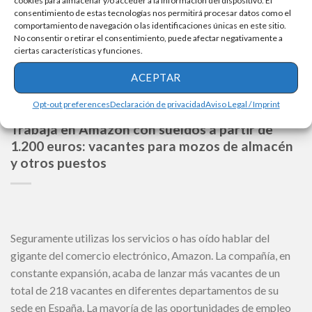
[…]
cookies para almacenar y/o acceder a la información del dispositivo. El
consentimiento de estas tecnologías nos permitirá procesar datos como el
comportamiento de navegación o las identificaciones únicas en este sitio.
SIGUE LEYENDO
No consentir o retirar el consentimiento, puede afectar negativamente a
ciertas características y funciones.
ACEPTAR
Opt-out preferences
Declaración de privacidad
Aviso Legal / Imprint
OFERTAS DE EMPLEO
Trabaja en Amazon con sueldos a partir de
1.200 euros: vacantes para mozos de almacén
y otros puestos
Seguramente utilizas los servicios o has oído hablar del
gigante del comercio electrónico, Amazon. La compañía, en
constante expansión, acaba de lanzar más vacantes de un
total de 218 vacantes en diferentes departamentos de su
sede en España. La mayoría de las oportunidades de empleo