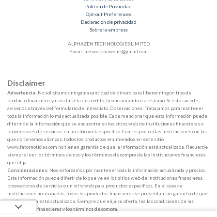
Política de Privacidad
Opt-out Preferences
Declaracion de privacidad
Sobre la empresa
ALPHAZEN TECHNOLOGIES LIMITED
Email:
networknewsinc@gmail.com
Disclaimer
Advertencia:
No solicitamos ninguna cantidad de dinero para liberar ningún tipo de
producto financiero, ya sea tarjeta de crédito, financiamiento o préstamo. Si esto sucede,
avísenos a través del formulario de inmediato. Observaciones: Trabajamos para mantener
toda la información lo más actualizada posible. Cabe mencionar que esta información puede
diferir de la información que se encuentra en los sitios web de instituciones financieras o
proveedores de servicios en un sitio web específico. Con respecto a las instituciones con las
que no tenemos alianzas, todos los productos enumerados en este sitio
www.fatornoticias.com no tienen garantía de que la información esté actualizada. Recuerde
siempre leer los términos de uso y los términos de compra de las instituciones financieras
que elija.
Consideraciones:
Nos esforzamos por mantener toda la información actualizada y precisa.
Esta información puede diferir de lo que ve en los sitios web de instituciones financieras,
proveedores de servicios o un sitio web para productos específicos. En el caso de
instituciones no asociadas, todos los productos financieros se presentan sin garantía de que
la información esté actualizada. Siempre que elija su oferta, lea las condiciones de las
instituciones financieras y los términos de compra.