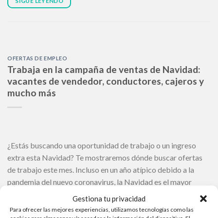
SIGUE LEYENDO
OFERTAS DE EMPLEO
Trabaja en la campaña de ventas de Navidad:
vacantes de vendedor, conductores, cajeros y
mucho más
¿Estás buscando una oportunidad de trabajo o un ingreso
extra esta Navidad? Te mostraremos dónde buscar ofertas
de trabajo este mes. Incluso en un año atípico debido a la
pandemia del nuevo coronavirus, la Navidad es el mayor
amplificador de ventas en el mundo, y promete recuperar
Gestiona tu privacidad
parte del tiempo perdido por los establecimientos durante
Para ofrecer las mejores experiencias, utilizamos tecnologías como las