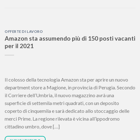
OFFERTE DI LAVORO
Amazon sta assumendo più di 150 posti vacanti
per il 2021
Il colosso della tecnologia Amazon sta per aprire un nuovo
department store a Magione, in provincia di Perugia. Secondo
il Corriere dell’Umbria, il nuovo magazzino avrà una
superficie di settemila metri quadrati, con un deposito
coperto di cinquemila e sarà dedicato allo stoccaggio delle
merci Prime. La regione rilevata è vicina all’ippodromo
cittadino umbro, dove […]