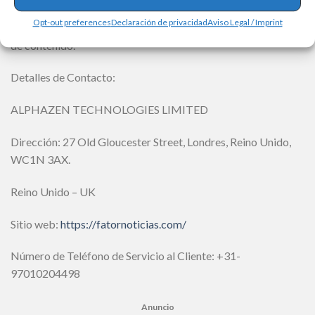
nuestra misión de proporcionar comunicación e información
Opt-out preferences
Declaración de privacidad
Aviso Legal / Imprint
de calidad a todos los lectores, a través de nuestros portales
de contenido.
Detalles de Contacto:
ALPHAZEN TECHNOLOGIES LIMITED
Dirección: 27 Old Gloucester Street, Londres, Reino Unido,
WC1N 3AX.
Reino Unido – UK
Sitio web:
https://fatornoticias.com/
Número de Teléfono de Servicio al Cliente: +31-
97010204498
Anuncio