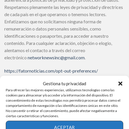
Respetamos plenamente las leyes de privacidad y directrices
de cada país en el que operamos o tenemos lectores.
Enfatizamos que no solicitamos ninguna forma de
remuneración o datos personales sensibles, como
identificaciones o pasaportes, para acceder a nuestro
contenido. Para cualquier aclaración, objeción o elogio,
alentamos el contacto a través del correo
electrónico
networknewsinc@gmail.com
.
https://fatornoticias.com/opt-out-preferences/
https://fatornoticias.com/terminos-y-condiciones/
Gestiona tu privacidad
https://fatornoticias.com/declaracion-de-privacidad-ue/
Para ofrecer las mejores experiencias, utilizamos tecnologías como las
cookies para almacenar y/o acceder a la información del dispositivo. El
Únete a Nosotros en Nuestra Trayectoria:
consentimiento de estas tecnologías nos permitirá procesar datos como el
comportamiento de navegación o las identificaciones únicas en este sitio.
No consentir o retirar el consentimiento, puede afectar negativamente a
Te invitamos a participar en este emocionante viaje con
ciertas características y funciones.
nosotros. Continuamos abriendo nuevos caminos,
estableciendo estándares innovadores y persistiendo en
ACEPTAR