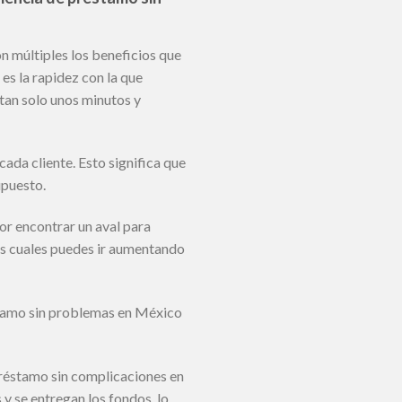
n múltiples los beneficios que
es la rapidez con la que
 tan solo unos minutos y
ada cliente. Esto significa que
upuesto.
or encontrar un aval para
los cuales puedes ir aumentando
stamo sin problemas en México
réstamo sin complicaciones en
 y se entregan los fondos, lo