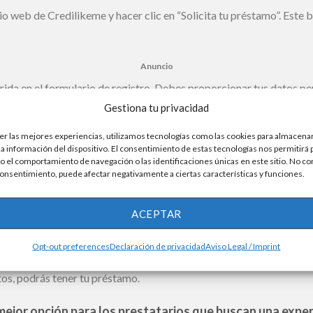
tio web de Credilikeme y hacer clic en “Solicita tu préstamo”. Este b
Anuncio
ida en el formulario de registro. Debes proporcionar tus datos pe
Gestiona tu privacidad
licitar un préstamo personal de Bankinter en línea y en sucur
er las mejores experiencias, utilizamos tecnologías como las cookies para almacenar
la información del dispositivo. El consentimiento de estas tecnologías nos permitirá
Todo lo que debes saber sobre la tarjeta de crédito Ke Buena
 el comportamiento de navegación o las identificaciones únicas en este sitio. No co
 consentimiento, puede afectar negativamente a ciertas características y funciones.
ágina donde podrás seleccionar el monto y plazo de tu préstamo. El
osible que debas ingresar algunos datos adicionales, como el núme
ACEPTAR
Opt-out preferences
Declaración de privacidad
Aviso Legal / Imprint
odos los pasos anteriores, Credilikeme revisará tu solicitud y te
os, podrás tener tu préstamo.
 mejor opción para los prestatarios que buscan una expe