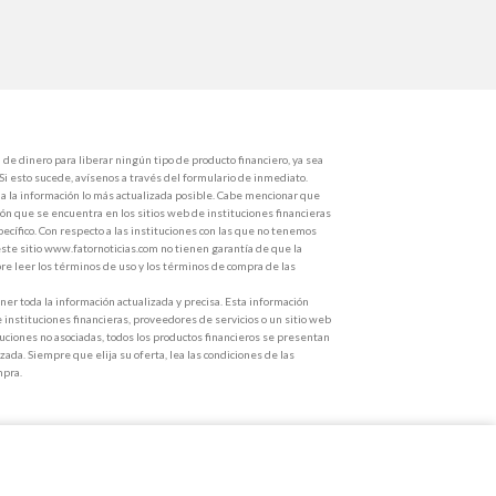
de dinero para liberar ningún tipo de producto financiero, ya sea
 Si esto sucede, avísenos a través del formulario de inmediato.
 la información lo más actualizada posible. Cabe mencionar que
ón que se encuentra en los sitios web de instituciones financieras
ecífico. Con respecto a las instituciones con las que no tenemos
ste sitio www.fatornoticias.com no tienen garantía de que la
e leer los términos de uso y los términos de compra de las
r toda la información actualizada y precisa. Esta información
e instituciones financieras, proveedores de servicios o un sitio web
ituciones no asociadas, todos los productos financieros se presentan
zada. Siempre que elija su oferta, lea las condiciones de las
mpra.