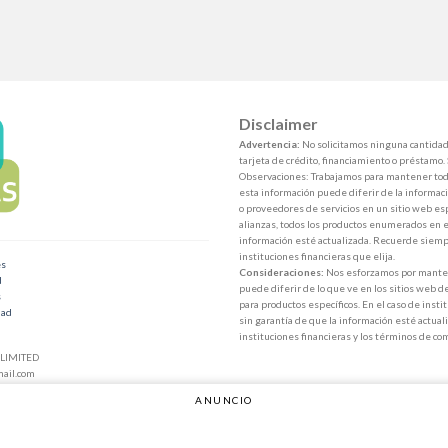
Disclaimer
Advertencia:
No solicitamos ninguna cantidad 
tarjeta de crédito, financiamiento o préstamo.
Observaciones: Trabajamos para mantener toda
esta información puede diferir de la informaci
o proveedores de servicios en un sitio web esp
alianzas, todos los productos enumerados en e
información esté actualizada. Recuerde siempr
instituciones financieras que elija.
es
Consideraciones:
Nos esforzamos por mantene
d
puede diferir de lo que ve en los sitios web d
s
para productos específicos. En el caso de inst
dad
sin garantía de que la información esté actuali
instituciones financieras y los términos de co
LIMITED
ail.com
ANUNCIO