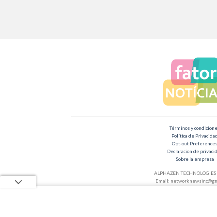
Términos y condicion
Política de Privacida
Opt-out Preference
Declaracion de privaci
Sobre la empresa
ALPHAZEN TECHNOLOGIES 
Email:
networknewsinc@gm
Copyright 2026 ©
Fator Notícias