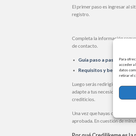
El primer paso es ingresar al si
registro.
Completa la información requer
de contacto.
Guía paso a paso: Cómo so
Para ofrec
acceder a 
Requisitos y beneficios: 
datos como
retirar el
Luego serás redirigido a una p
adapte a tus necesidades. Es p
crediticios.
Una vez que hayas completado t
aprobada. En cuestión de minut
Por qué Credilikeme es la