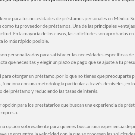
likeme para tus necesidades de préstamos personales en México So
e como tu proveedor de préstamos. Una de las principales ventajas 
icitud. En la mayoría de los casos, las solicitudes son aprobadas en
ta lo más rápido posible.
on personalizados para satisfacer las necesidades específicas de c
acta que necesitas y elegir un plazo de pago que se ajuste a tu pres
l para otorgar un préstamo, por lo que no tienes que preocuparte p
 funciona con una metodología particular a través de niveles, en 
o del préstamo y reduciendo las tasas de interés.
r opción para los prestatarios que buscan una experiencia de pré
 empresa.
na opción sobresaliente para quienes buscan una experiencia de p
ave se encuentra la velocidad con la que se procesan las solicitudes