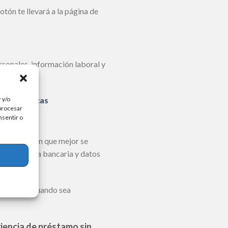
otón te llevará a la página de
rsonales, información laboral y
sales físicas
 y/o
 procesar
nsentir o
ige la opción que mejor se
ro de cuenta bancaria y datos
 informará cuando sea
riencia de préstamo sin